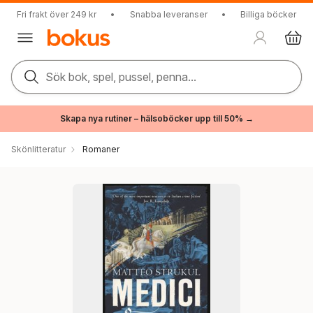
Fri frakt över 249 kr
•
Snabba leveranser
•
Billiga böcker
Sök bok, spel, pussel, penna...
Skapa nya rutiner – hälsoböcker upp till 50% →
Skönlitteratur
Romaner