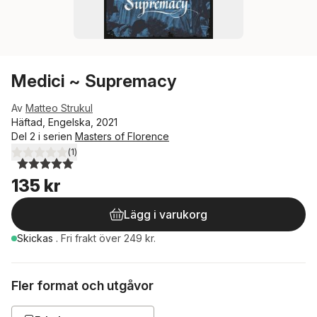
Medici ~ Supremacy
Av
Matteo Strukul
Häftad, Engelska, 2021
Del 2 i serien
Masters of Florence
(
1
)
5,0
utav 5 stjärnor. Totalt antal röster:
135 kr
Lägg i varukorg
Skickas
.
Fri frakt över 249 kr.
Fler format och utgåvor