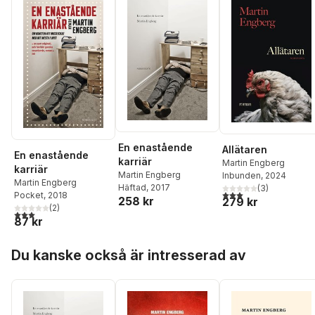
En enastående
Allätaren
En enastående
karriär
Martin Engberg
karriär
Martin Engberg
Inbunden
, 2024
Martin Engberg
Häftad
, 2017
(
3
)
3,0
utav 5 stjärnor. Tota
Pocket
, 2018
258 kr
279 kr
(
2
)
3,0
utav 5 stjärnor. Totalt antal röster:
87 kr
Hoppa över listan
Du kanske också är intresserad av