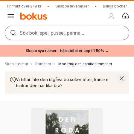
Fri frakt över 249 kr
•
Snabba leveranser
•
Billiga böcker
Sök bok, spel, pussel, penna...
Skapa nya rutiner – hälsoböcker upp till 50% →
Skönlitteratur
Romaner
Moderna och samtida romaner
Vi hittar inte den utgåva du söker efter, kanske
funkar den här lika bra?