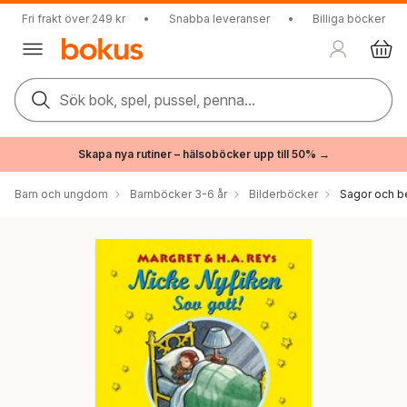
Fri frakt över 249 kr
•
Snabba leveranser
•
Billiga böcker
Sök bok, spel, pussel, penna...
Skapa nya rutiner – hälsoböcker upp till 50% →
Barn och ungdom
Barnböcker 3-6 år
Bilderböcker
Sagor och be