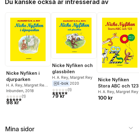
Du kanske också är intresserad av
Nicke Nyfiken och
glassbilen
Nicke Nyfiken i
H. A. Rey
,
Margret Rey
djurparken
Nicke Nyfiken
E-bok
2020
H. A. Rey
,
Margret Rey
,
Stora ABC och 123
(
1
)
Cynthia Platt
Inbunden
, 2018
H. A. Rey
,
Margret Rey
5,0
utav 5 stjärnor. Totalt antal röster:
79 kr
(
1
)
100 kr
5,0
utav 5 stjärnor. Totalt antal röster:
98 kr
Mina sidor