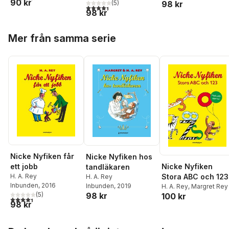
90 kr
(
5
)
98 kr
4,4
utav 5 stjärnor. Totalt antal röster:
98 kr
Hoppa över listan
Mer från samma serie
Nicke Nyfiken får
Nicke Nyfiken hos
ett jobb
Nicke Nyfiken
tandläkaren
H. A. Rey
Stora ABC och 123
H. A. Rey
Inbunden
, 2016
Inbunden
, 2019
H. A. Rey
,
Margret Rey
(
5
)
98 kr
100 kr
4,4
utav 5 stjärnor. Totalt antal röster:
98 kr
Hoppa över listan