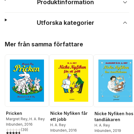
Produktinformation
Utforska kategorier
Hoppa över listan
Mer från samma författare
Pricken
Nicke Nyfiken får
Nicke Nyfiken hos
Margret Rey
,
H. A. Rey
ett jobb
tandläkaren
Inbunden
, 2016
H. A. Rey
H. A. Rey
(
39
)
Inbunden
, 2016
Inbunden
, 2019
4,7
utav 5 stjärnor. Totalt antal röster: