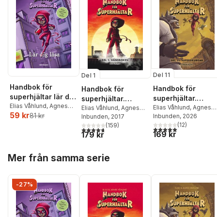
Del 11
Del 1
Handbok för
Handbok för
Handbok för
superhjältar lär dig
superhjältar.
superhjältar.
läsa
Elias Våhlund
,
Agnes
Superskurkar
Elias Våhlund
,
Agnes
Handboken
Elias Våhlund
,
Agnes
59 kr
Våhlund
81 kr
Våhlund
Inbunden
, 2026
Våhlund
Inbunden
, 2017
(
12
)
(
159
)
5,0
utav 5 stjärnor. Tota
4,7
utav 5 stjärnor. Totalt antal röster:
169 kr
179 kr
Hoppa över listan
Mer från samma serie
-27%