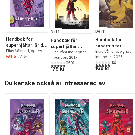
Del 11
Del 1
Handbok för
Handbok för
Handbok för
superhjältar lär dig
superhjältar.
superhjältar.
läsa
Elias Våhlund
,
Agnes
Superskurkar
Elias Våhlund
,
Agnes
Handboken
Elias Våhlund
,
Agnes
59 kr
Våhlund
81 kr
Våhlund
Inbunden
, 2026
Våhlund
Inbunden
, 2017
(
12
)
(
159
)
5,0
utav 5 stjärnor. Tota
4,7
utav 5 stjärnor. Totalt antal röster:
169 kr
179 kr
Hoppa över listan
Du kanske också är intresserad av