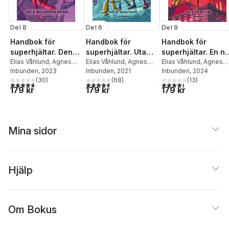
Del 8
Del 6
Del 9
Handbok för
Handbok för
Handbok för
superhjältar. Den
superhjältar. Utan
superhjältar. En ny
längsta natten
Elias Våhlund
,
Agnes
hopp
Elias Våhlund
,
Agnes
vän
Elias Våhlund
,
Agnes
Våhlund
Inbunden
, 2023
Våhlund
Inbunden
, 2021
Våhlund
Inbunden
, 2024
(
30
)
(
68
)
(
13
)
4,7
utav 5 stjärnor. Totalt antal röster:
4,6
utav 5 stjärnor. Totalt antal röster:
4,4
utav 5 stjärnor. Tota
179 kr
179 kr
179 kr
Mina sidor
Hjälp
Om Bokus