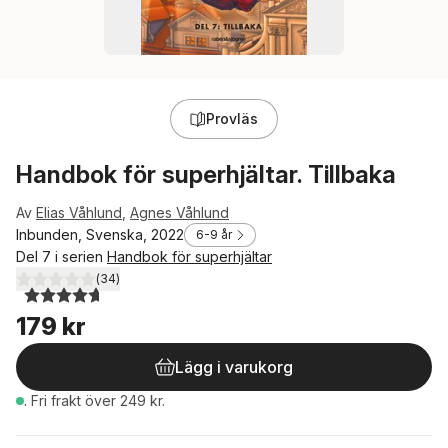
Provläs
Handbok för superhjältar. Tillbaka
Av
Elias Våhlund
,
Agnes Våhlund
Inbunden, Svenska, 2022
6-9 år
Del 7 i serien
Handbok för superhjältar
(
34
)
4,7
utav 5 stjärnor. Totalt antal röster:
179 kr
Lägg i varukorg
.
Fri frakt över 249 kr.