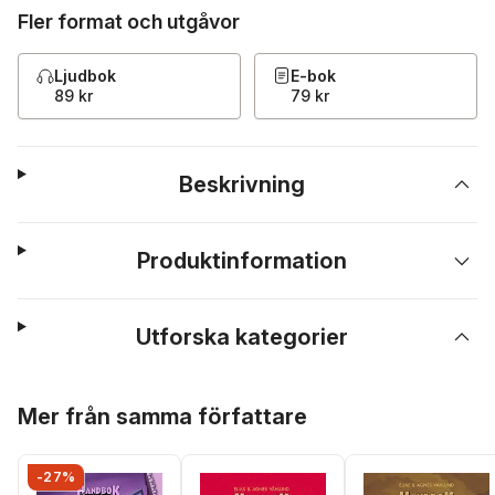
Fler format och utgåvor
Ljudbok
E-bok
89 kr
79 kr
Beskrivning
Produktinformation
Utforska kategorier
Hoppa över listan
Mer från samma författare
-27%