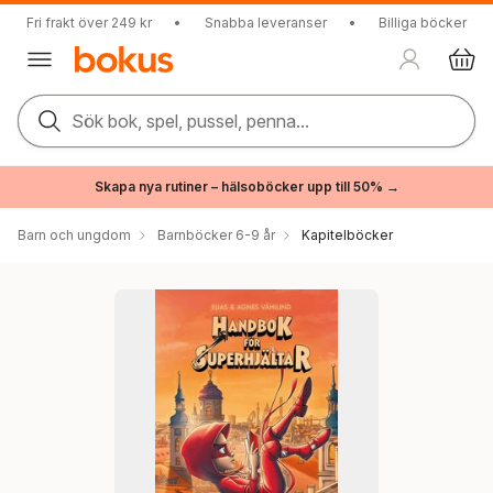
Fri frakt över 249 kr
•
Snabba leveranser
•
Billiga böcker
Sök bok, spel, pussel, penna...
Skapa nya rutiner – hälsoböcker upp till 50% →
Barn och ungdom
Barnböcker 6-9 år
Kapitelböcker