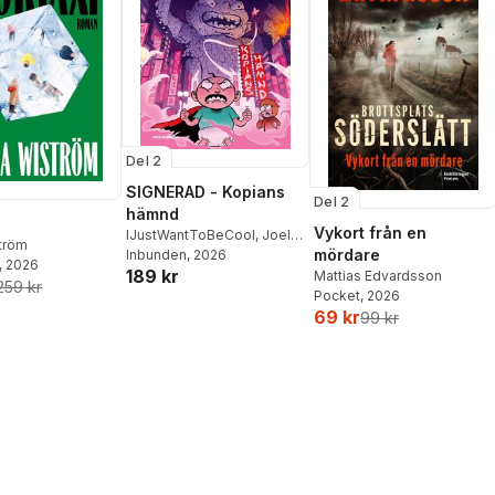
Del 2
SIGNERAD - Kopians
Del 2
hämnd
Vykort från en
IJustWantToBeCool
,
Joel
ström
mördare
Adolphson
Inbunden
, 2026
,
Emil Ejdemo
, 2026
189 kr
Beer
,
Victor Beer
Mattias Edvardsson
259 kr
Pocket
, 2026
69 kr
99 kr