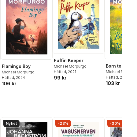
Puffin Keeper
Born to Run
Flamingo Boy
Michael Morpurgo
Michael Morpurg
Häftad
, 2021
Michael Morpurgo
99 kr
Häftad
, 2023
Häftad
, 2024
103 kr
106 kr
Nyhet
-23%
-30%