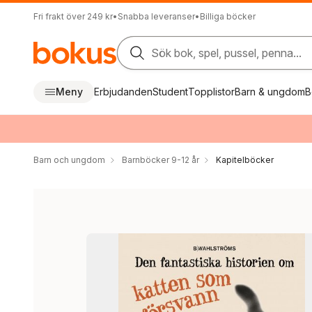
Fri frakt över 249 kr
•
Snabba leveranser
•
Billiga böcker
Sök bok, spel, pussel, penna...
Meny
Erbjudanden
Student
Topplistor
Barn & ungdom
B
Barn och ungdom
Barnböcker 9-12 år
Kapitelböcker