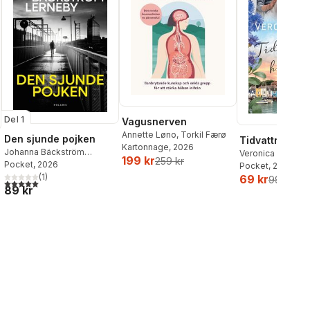
Del 1
Vagusnerven
Annette Løno
,
Torkil Færø
Den sjunde pojken
Tidvattnets h
Kartonnage
, 2026
Johanna Bäckström
Veronica Henry
199 kr
259 kr
Lerneby
Pocket
, 2026
Pocket
, 2026
(
1
)
69 kr
99 kr
5,0
utav 5 stjärnor. Totalt antal röster:
89 kr