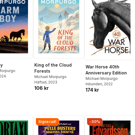
oy
King of the Cloud
War Horse 40th
Morpurgo
Forests
Anniversary Edition
2024
Michael Morpurgo
Michael Morpurgo
Häftad
, 2023
Inbunden
, 2022
106 kr
174 kr
Signerad!
-30%