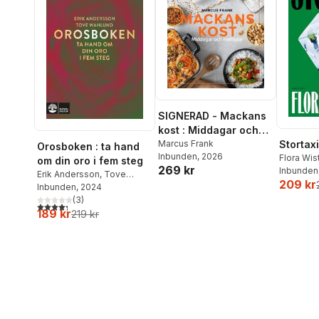
SIGNERAD - Mackans
kost : Middagar och
matlådor
Marcus Frank
Stortaxi
Orosboken : ta hand
Inbunden
, 2026
Flora Wi
om din oro i fem steg
269 kr
Inbunden
Erik Andersson
,
Tove
209 kr
Wahlund
Inbunden
, 2024
(
3
)
4,3
utav 5 stjärnor. Totalt antal röster:
189 kr
219 kr