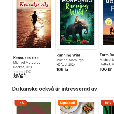
Farm B
Running Wild
Kensukes rike
Michael 
Michael Morpurgo
Michael Morpurgo
Häftad
, 
Häftad
, 2024
Pocket
, 2011
106 kr
106 kr
(
10
)
4,8
utav 5 stjärnor. Totalt antal röster:
89 kr
Hoppa över listan
Du kanske också är intresserad av
-14%
Signerad!
-19%