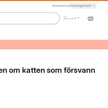
Kundservice
Företagskund?
ien om katten som försvann