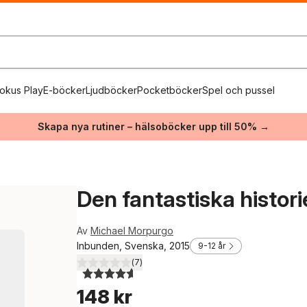
okus Play
E-böcker
Ljudböcker
Pocketböcker
Spel och pussel
Skapa nya rutiner – hälsoböcker upp till 50% →
Den fantastiska histor
Av
Michael Morpurgo
Inbunden, Svenska, 2015
9-12 år
(
7
)
4,6
utav 5 stjärnor. Totalt antal röster:
148 kr