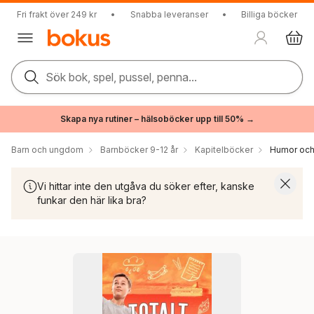
Fri frakt över 249 kr
•
Snabba leveranser
•
Billiga böcker
Sök bok, spel, pussel, penna...
Skapa nya rutiner – hälsoböcker upp till 50% →
Barn och ungdom
Barnböcker 9-12 år
Kapitelböcker
Humor och 
Vi hittar inte den utgåva du söker efter, kanske
funkar den här lika bra?