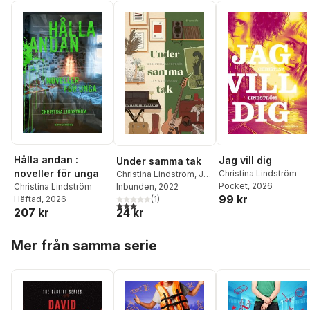
Hålla andan :
Jag vill dig
Under samma tak
noveller för unga
Christina Lindström
Christina Lindström
,
Jan
Pocket
, 2026
Andersson
Inbunden
, 2022
Christina Lindström
99 kr
(
1
)
Häftad
, 2026
3,0
utav 5 stjärnor. Totalt antal röster:
24 kr
207 kr
Hoppa över listan
Mer från samma serie