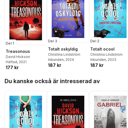
Del 3
Del 2
Del 1
Totalt oskyldig
Totalt ocool
Treasonous
Christina Lindström
Christina Lindström
David Hickson
Inbunden
, 2024
Inbunden
, 2023
Häftad
, 2021
187 kr
187 kr
177 kr
Hoppa över listan
Du kanske också är intresserad av