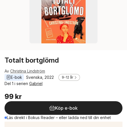
Totalt bortglömd
Av
Christina Lindström
E-bok
Svenska
, 
2022
9-12 år
Del 1 i serien
Gabriel
99 kr
Köp e-bok
Läs direkt i Bokus Reader – eller ladda ned till din enhet