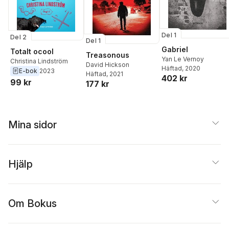
Del 1
Del 2
Del 1
Gabriel
Totalt ocool
Treasonous
Yan Le Vernoy
Christina Lindström
David Hickson
Häftad
, 2020
E-bok
2023
Häftad
, 2021
402 kr
99 kr
177 kr
Mina sidor
Hjälp
Om Bokus