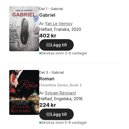
Del 1 - Gabriel
Gabriel
Av
Yan Le Vernoy
Häftad, Franska, 2020
402 kr
Lägg till
Skickas
inom 3-6 vardagar
Del 3 - Gabriel
Roman
Florentine Series, Book 3
Av
Sylvain Reynard
Häftad, Engelska, 2016
224 kr
Lägg till
Skickas
inom 5-8 vardagar