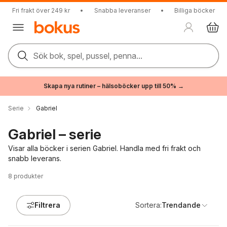
Fri frakt över 249 kr
•
Snabba leveranser
•
Billiga böcker
Sök bok, spel, pussel, penna...
Skapa nya rutiner – hälsoböcker upp till 50% →
Serie
Gabriel
Gabriel – serie
Visar alla böcker i serien Gabriel. Handla med fri frakt och
snabb leverans.
8
produkter
Filtrera
Sortera:
Trendande