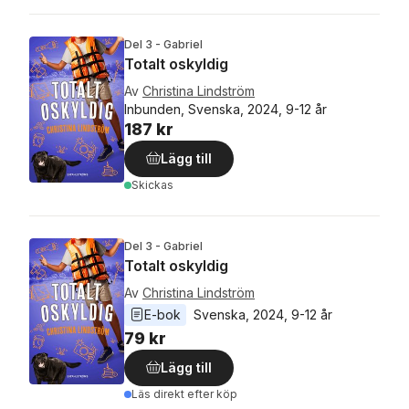
Del 3 - Gabriel
Totalt oskyldig
Av
Christina Lindström
Inbunden, Svenska, 2024, 9-12 år
187 kr
Lägg till
Skickas
Del 3 - Gabriel
Totalt oskyldig
Av
Christina Lindström
E-bok
Svenska
, 
2024
, 
9-12 år
79 kr
Lägg till
Läs direkt efter köp