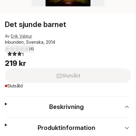
Det sjunde barnet
Av
Erik Valeur
Inbunden, Svenska, 2014
(
4
)
3,3
utav 5 stjärnor. Totalt antal röster:
219 kr
Slutsåld
Slutsåld
Beskrivning
Produktinformation