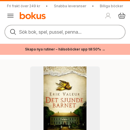
Fri frakt över 249 kr
•
Snabba leveranser
•
Billiga böcker
Sök bok, spel, pussel, penna...
Skapa nya rutiner – hälsoböcker upp till 50% →