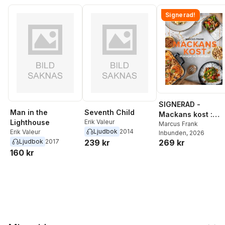
Signerad!
SIGNERAD -
Man in the
Seventh Child
Mackans kost :
Lighthouse
Erik Valeur
Middagar och
Marcus Frank
Ljudbok
2014
Erik Valeur
Inbunden
, 2026
matlådor
Ljudbok
2017
239 kr
269 kr
160 kr