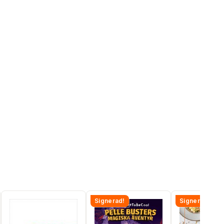
Signerad!
Signerad!