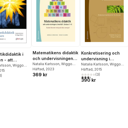
Matematikens didaktik
Konkretisering och
ikdidaktik i
och undervisningens
undervisning i
n - att
innehåll i årskurs 1-6 -
Natalia Karlsson
,
Wiggo
matematik -
Natalia Karlsson
,
Wiggo
a i årskurs 1-
arlsson
,
Wiggo
Kilborn
Häftad
, 2023
Kilborn
Häftad
, 2015
Guidat lärande med
Matematikdidaktik för
2015
369 kr
(
3
)
praktiska exempel
1
)
lärare
3,3
utav 5 stjärnor. Totalt ant
stjärnor. Totalt antal röster:
390 kr