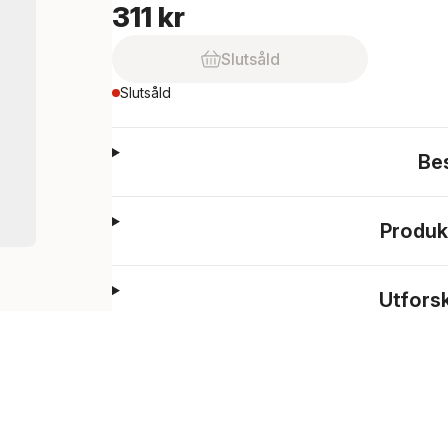
311 kr
Slutsåld
Slutsåld
Be
Produk
Utfors