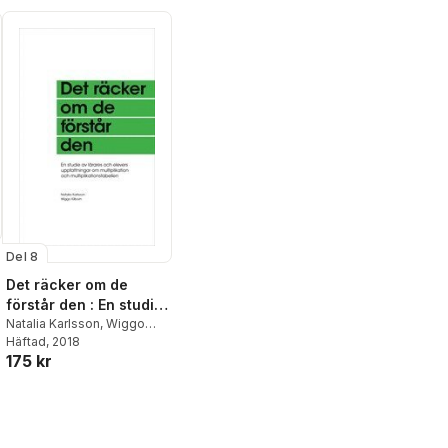
Del 8
Det räcker om de
förstår den : En studie
av lärares och elevers
Natalia Karlsson
,
Wiggo
Kilborn
Häftad
, 2018
uppfattningar om
al röster:
175 kr
multiplikation och
multiplikationstabellen