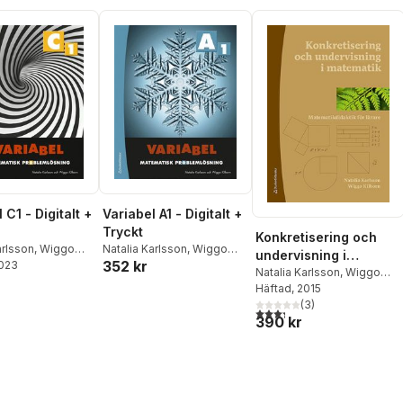
 C1 - Digitalt +
Variabel A1 - Digitalt +
Tryckt
Konkretisering och
arlsson
,
Wiggo
Natalia Karlsson
,
Wiggo
undervisning i
352 kr
2023
Kilborn
matematik -
Natalia Karlsson
,
Wiggo
Kilborn
Häftad
, 2015
Matematikdidaktik för
(
3
)
lärare
3,3
utav 5 stjärnor. Totalt ant
390 kr