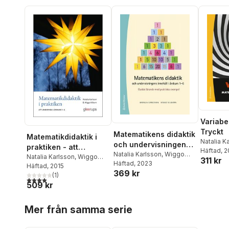
Variabel
Tryckt
Matematikens didaktik
Matematikdidaktik i
Natalia K
och undervisningens
praktiken - att
Kilborn
Häftad
, 
innehåll i årskurs 1-6 -
Natalia Karlsson
,
Wiggo
undervisa i årskurs 1-
Natalia Karlsson
,
Wiggo
311 kr
Kilborn
Häftad
, 2023
Guidat lärande med
Kilborn
Häftad
, 2015
6
369 kr
praktiska exempel
(
1
)
4,0
utav 5 stjärnor. Totalt antal röster:
509 kr
Hoppa över listan
Mer från samma serie