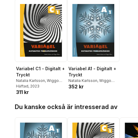
Variabel C1 - Digitalt +
Variabel A1 - Digitalt +
Tryckt
Tryckt
Natalia Karlsson
,
Wiggo
Natalia Karlsson
,
Wiggo
352 kr
Kilborn
Häftad
, 2023
Kilborn
311 kr
Hoppa över listan
Du kanske också är intresserad av