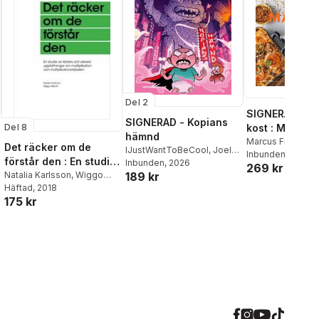
Del 2
SIGNERAD - M
SIGNERAD - Kopians
Del 8
kost : Middag
hämnd
matlådor
Marcus Frank
Det räcker om de
IJustWantToBeCool
,
Joel
Inbunden
, 2026
förstår den : En studie
Adolphson
Inbunden
, 2026
,
Emil Ejdemo
269 kr
189 kr
av lärares och elevers
Natalia Karlsson
,
Wiggo
Beer
,
Victor Beer
Kilborn
Häftad
, 2018
uppfattningar om
al röster:
175 kr
multiplikation och
multiplikationstabellen