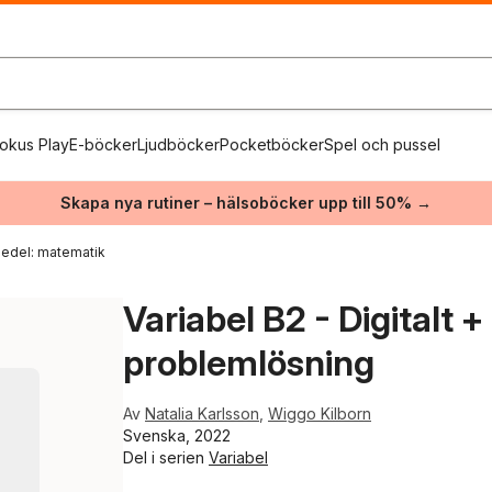
okus Play
E-böcker
Ljudböcker
Pocketböcker
Spel och pussel
Skapa nya rutiner – hälsoböcker upp till 50% →
edel: matematik
Variabel B2 - Digitalt 
problemlösning
Av
Natalia Karlsson
,
Wiggo Kilborn
Svenska, 2022
Del i serien
Variabel