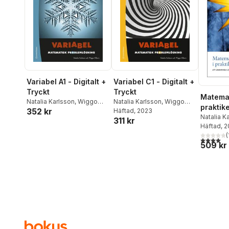
Variabel A1 - Digitalt +
Variabel C1 - Digitalt +
Tryckt
Tryckt
Matemat
Natalia Karlsson
,
Wiggo
Natalia Karlsson
,
Wiggo
praktike
352 kr
Kilborn
Kilborn
Häftad
, 2023
undervis
Natalia K
311 kr
Kilborn
Häftad
, 
6
(
4,0
utav 5 
509 kr