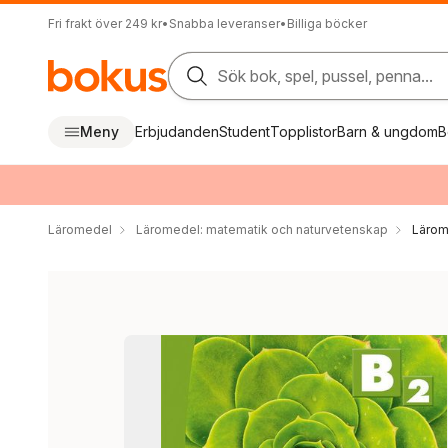
Fri frakt över 249 kr
•
Snabba leveranser
•
Billiga böcker
Sök bok, spel, pussel, penna...
Meny
Erbjudanden
Student
Topplistor
Barn & ungdom
B
Läromedel
Läromedel: matematik och naturvetenskap
Lärom