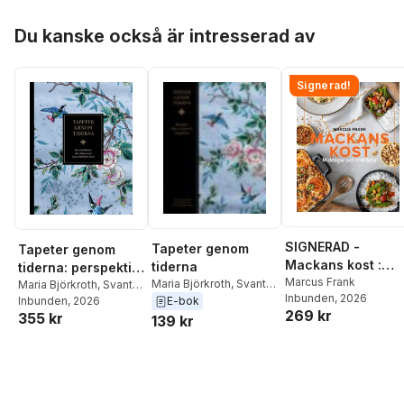
Stina Odlinder Haubo
,
Stina Odlinder Haubo
,
Mats Qwarfordt
,
Lars
Mats Qwarfordt
,
Lars
Hoppa över listan
Du kanske också är intresserad av
Sjöberg
,
Ursula
Sjöberg
,
Ursula
Sjöberg
,
Erika Åberg
Sjöberg
,
Erika Åberg
Signerad!
SIGNERAD -
Tapeter genom
Tapeter genom
Mackans kost :
tiderna
tiderna: perspektiv
Middagar och
Marcus Frank
Maria Björkroth
,
Svante
från världsarvet
Maria Björkroth
,
Svante
Inbunden
, 2026
matlådor
Helmbaek Tirén
,
Sara
Helmbaek Tirén
Inbunden
, 2026
,
Sara
E-bok
Engelsberg bruk
269 kr
355 kr
Lundström
,
Martin Olin
,
Lundström
,
Martin Olin
,
139 kr
Stina Odlinder Haubo
,
Stina Odlinder Haubo
,
Mats Qwarfordt
,
Lars
Mats Qwarfordt
,
Lars
Sjöberg
,
Ursula
Sjöberg
,
Ursula
Sjöberg
,
Erika Åberg
Sjöberg
,
Erika Åberg