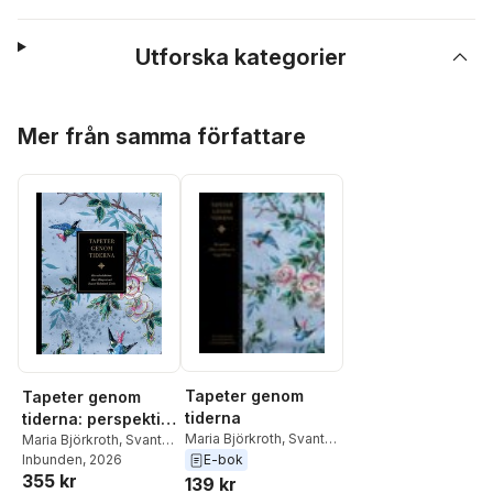
Utforska kategorier
Hoppa över listan
Mer från samma författare
Tapeter genom
Tapeter genom
tiderna
tiderna: perspektiv
Maria Björkroth
,
Svante
från världsarvet
Maria Björkroth
,
Svante
Helmbaek Tirén
,
Sara
Helmbaek Tirén
Inbunden
, 2026
,
Sara
E-bok
Engelsberg bruk
355 kr
Lundström
,
Martin Olin
,
Lundström
,
Martin Olin
,
139 kr