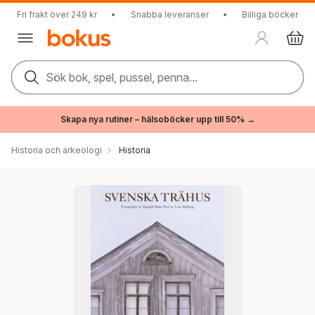
Fri frakt över 249 kr
•
Snabba leveranser
•
Billiga böcker
Sök bok, spel, pussel, penna...
Skapa nya rutiner – hälsoböcker upp till 50% →
Historia och arkeologi
Historia