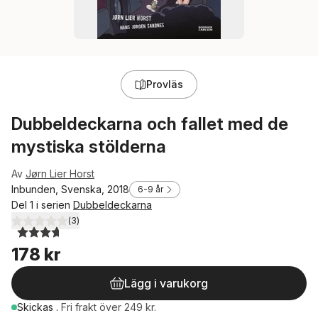
Provläs
Dubbeldeckarna och fallet med de
mystiska stölderna
Av
Jørn Lier Horst
Inbunden, Svenska, 2018
6-9 år
Del 1 i serien
Dubbeldeckarna
(
3
)
3,7
utav 5 stjärnor. Totalt antal röster:
178 kr
Lägg i varukorg
Skickas
.
Fri frakt över 249 kr.