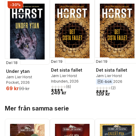
-30%
Del 19
Del 19
Del 18
Det sista fallet
Det sista fallet
Under ytan
Jørn Lier Horst
Jørn Lier Horst
Jørn Lier Horst
Inbunden
, 2026
E-bok
2026
Pocket
, 2026
(
6
)
69 kr
(
2
)
99 kr
3,8
utav 5 stjärnor. Totalt antal röster:
4,0
utav 5 stjärnor. Tota
249 kr
139 kr
Hoppa över listan
Mer från samma serie