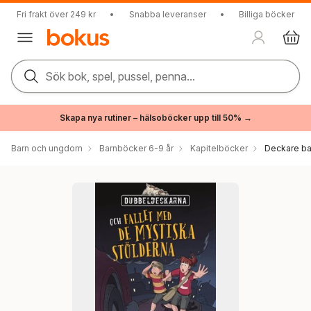
Fri frakt över 249 kr
•
Snabba leveranser
•
Billiga böcker
Sök bok, spel, pussel, penna...
Skapa nya rutiner – hälsoböcker upp till 50% →
Barn och ungdom
Barnböcker 6-9 år
Kapitelböcker
Deckare ba