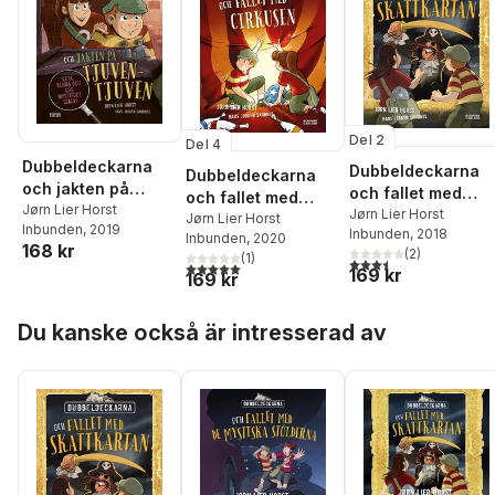
Del 2
Del 4
Dubbeldeckarna
Dubbeldeckarna
Dubbeldeckarna
och jakten på
och fallet med
och fallet med
tjuven-tjuven
Jørn Lier Horst
skattkartan
Jørn Lier Horst
cirkusen
Jørn Lier Horst
Inbunden
, 2019
Inbunden
, 2018
Inbunden
, 2020
168 kr
(
2
)
(
1
)
3,5
utav 5 stjärnor. Tota
5,0
utav 5 stjärnor. Totalt antal röster:
169 kr
169 kr
Hoppa över listan
Du kanske också är intresserad av