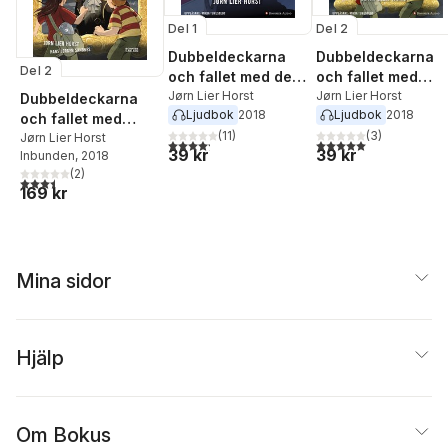
Del 1
Del 2
Dubbeldeckarna
Dubbeldeckarna
Del 2
och fallet med de
och fallet med
mystiska stölderna
Jørn Lier Horst
skattkartan
Jørn Lier Horst
Dubbeldeckarna
Ljudbok
2018
Ljudbok
2018
och fallet med
(
11
)
(
3
)
skattkartan
Jørn Lier Horst
4,2
utav 5 stjärnor. Totalt antal röster:
5,0
utav 5 stjärnor. Tota
39 kr
39 kr
Inbunden
, 2018
(
2
)
3,5
utav 5 stjärnor. Totalt antal röster:
169 kr
Mina sidor
Hjälp
Om Bokus