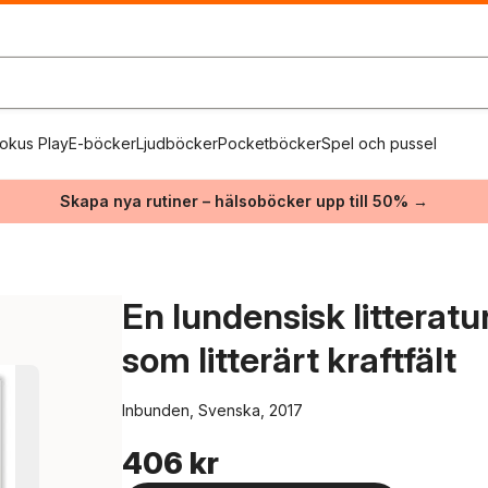
okus Play
E-böcker
Ljudböcker
Pocketböcker
Spel och pussel
Skapa nya rutiner – hälsoböcker upp till 50% →
En lundensisk litteratur
som litterärt kraftfält
Inbunden, Svenska, 2017
406 kr