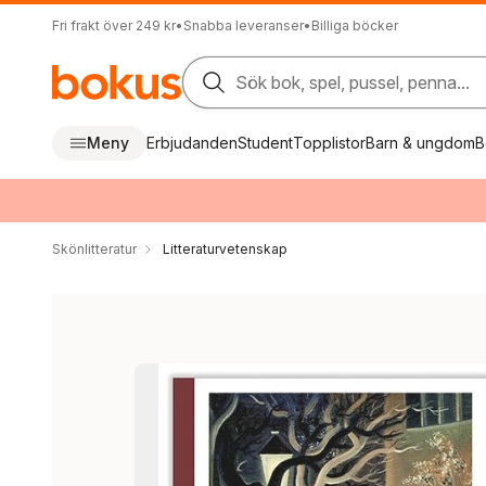
Fri frakt över 249 kr
•
Snabba leveranser
•
Billiga böcker
Sök bok, spel, pussel, penna...
Meny
Erbjudanden
Student
Topplistor
Barn & ungdom
B
Skönlitteratur
Litteraturvetenskap