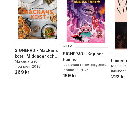
Del 2
SIGNERAD - Mackans
SIGNERAD - Kopians
kost : Middagar och
hämnd
Lament
matlådor
Marcus Frank
IJustWantToBeCool
,
Joel
Madame 
Inbunden
, 2026
Adolphson
Inbunden
, 2026
,
Emil Ejdemo
Inbunden
269 kr
189 kr
Beer
,
Victor Beer
222 kr