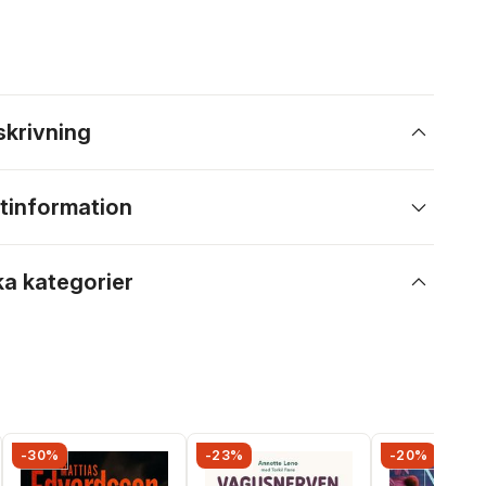
skrivning
tinformation
ka kategorier
-30%
-23%
-20%