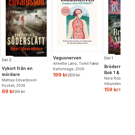
Vagusnerven
Del 1
Del 2
Annette Løno
,
Torkil Færø
Bröderna Ma
Vykort från en
Kartonnage
, 2026
Bok 1 & 2
mördare
199 kr
259 kr
Nora Roberts
Mattias Edvardsson
Inbunden
, 2026
Pocket
, 2026
159 kr
199 kr
69 kr
99 kr