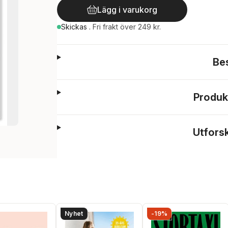
Lägg i varukorg
Skickas
.
Fri frakt över 249 kr.
Be
Produk
Utfors
Nyhet
-19%