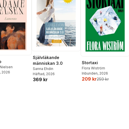
Självläkande
o
Stortaxi
människan 3.0
Nielsen
Flora Wiström
Sanna Ehdin
, 2026
Inbunden
, 2026
Häftad
, 2026
209 kr
369 kr
259 kr