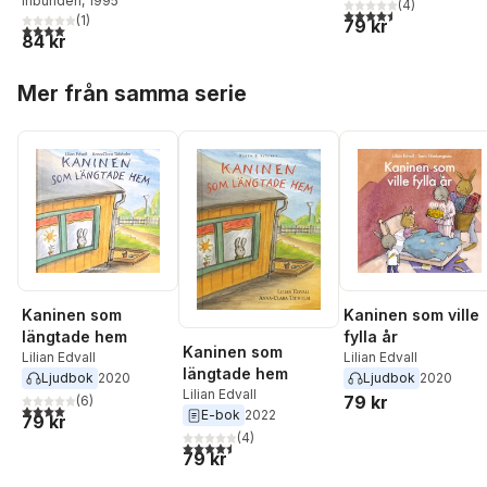
Inbunden
, 1995
(
4
)
4,5
utav 5 stjärnor. Tota
(
1
)
79 kr
4,0
utav 5 stjärnor. Totalt antal röster:
84 kr
Hoppa över listan
Mer från samma serie
Kaninen som
Kaninen som ville
längtade hem
fylla år
Kaninen som
Lilian Edvall
Lilian Edvall
längtade hem
Ljudbok
2020
Ljudbok
2020
Lilian Edvall
79 kr
(
6
)
4,0
utav 5 stjärnor. Totalt antal röster:
E-bok
2022
79 kr
(
4
)
4,5
utav 5 stjärnor. Totalt antal röster:
79 kr