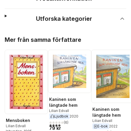
Utforska kategorier
Hoppa över listan
Mer från samma författare
Kaninen som
längtade hem
Kaninen som
Lilian Edvall
längtade hem
Ljudbok
2020
Mensboken
Lilian Edvall
(
6
)
4,0
utav 5 stjärnor. Totalt antal röster:
Lilian Edvall
E-bok
2022
79 kr