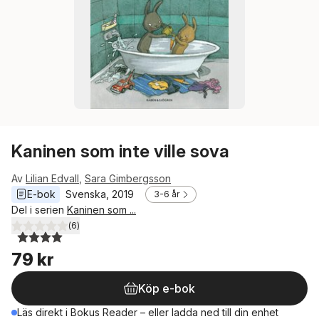
Kaninen som inte ville sova
Av
Lilian Edvall
,
Sara Gimbergsson
E-bok
Svenska
, 
2019
3-6 år
Del i serien
Kaninen som ...
(
6
)
4,0
utav 5 stjärnor. Totalt antal röster:
79 kr
Köp e-bok
Läs direkt i Bokus Reader – eller ladda ned till din enhet