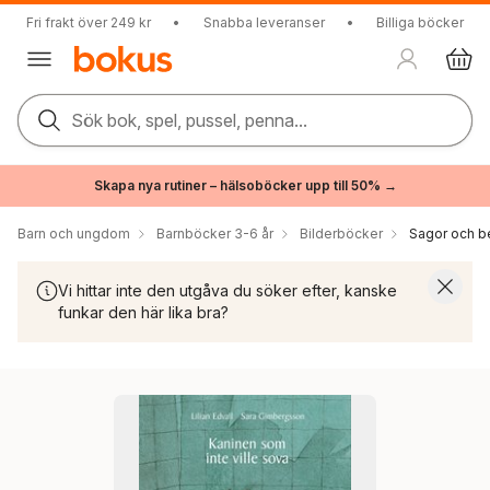
Fri frakt över 249 kr
•
Snabba leveranser
•
Billiga böcker
Sök bok, spel, pussel, penna...
Skapa nya rutiner – hälsoböcker upp till 50% →
Barn och ungdom
Barnböcker 3-6 år
Bilderböcker
Sagor och be
Vi hittar inte den utgåva du söker efter, kanske
funkar den här lika bra?