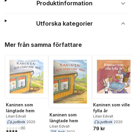
Produktinformation
Utforska kategorier
Hoppa över listan
Mer från samma författare
Kaninen som
Kaninen som ville
längtade hem
fylla år
Kaninen som
Lilian Edvall
Lilian Edvall
längtade hem
Ljudbok
2020
Ljudbok
2020
Lilian Edvall
79 kr
(
6
)
4,0
utav 5 stjärnor. Totalt antal röster:
E-bok
2022