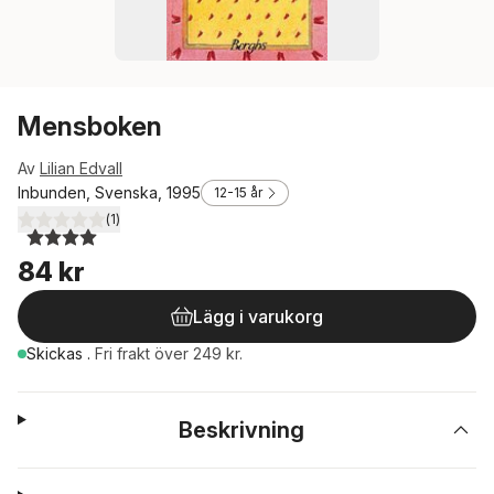
Mensboken
Av
Lilian Edvall
Inbunden, Svenska, 1995
12-15 år
(
1
)
4,0
utav 5 stjärnor. Totalt antal röster:
84 kr
Lägg i varukorg
Skickas
.
Fri frakt över 249 kr.
Beskrivning