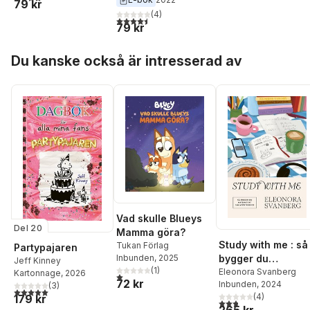
79 kr
(
4
)
4,5
utav 5 stjärnor. Totalt antal röster:
79 kr
Hoppa över listan
Du kanske också är intresserad av
Vad skulle Blueys
Del 20
Mamma göra?
Study with me : så
Tukan Förlag
Partypajaren
Inbunden
, 2025
bygger du
Jeff Kinney
(
1
)
matematiskt
Eleonora Svanberg
Kartonnage
, 2026
1,0
utav 5 stjärnor. Totalt antal röster:
72 kr
Inbunden
, 2024
(
3
)
självförtroende
5,0
utav 5 stjärnor. Totalt antal röster:
(
4
)
179 kr
2,8
utav 5 stjärnor. Tota
265 kr