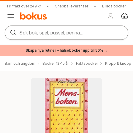
Fri frakt över 249 kr
•
Snabba leveranser
•
Billiga böcker
Sök bok, spel, pussel, penna...
Skapa nya rutiner – hälsoböcker upp till 50% →
Barn och ungdom
Böcker 12-15 år
Faktaböcker
Kropp & knopp