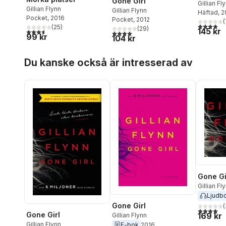
Gone Girl
Gillian Fl
Gillian Flynn
Gillian Flynn
Häftad
, 
Pocket
, 2016
Pocket
, 2012
(
3,9
utav 5 
(
25
)
(
29
)
145 kr
3,6
utav 5 stjärnor. Totalt antal röster:
4,0
utav 5 stjärnor. Totalt antal röster:
99 kr
104 kr
Hoppa över listan
Du kanske också är intresserad av
Gone Gi
Gillian Fl
Ljudb
Gone Girl
(
4,0
utav 5 
Gone Girl
169 kr
Gillian Flynn
Gillian Flynn
E-bok
2016