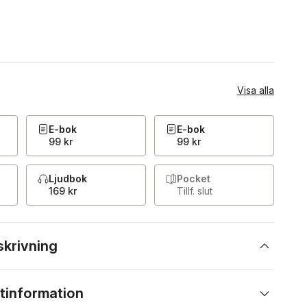
Visa alla
E-bok
E-bok
99 kr
99 kr
Ljudbok
Pocket
169 kr
Tillf. slut
skrivning
tinformation