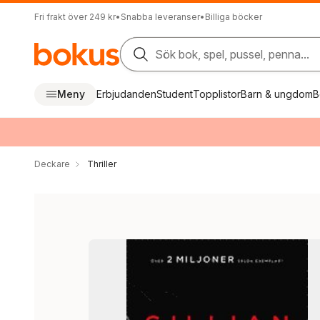
Fri frakt över 249 kr
•
Snabba leveranser
•
Billiga böcker
Sök bok, spel, pussel, penna...
Meny
Erbjudanden
Student
Topplistor
Barn & ungdom
B
Deckare
Thriller