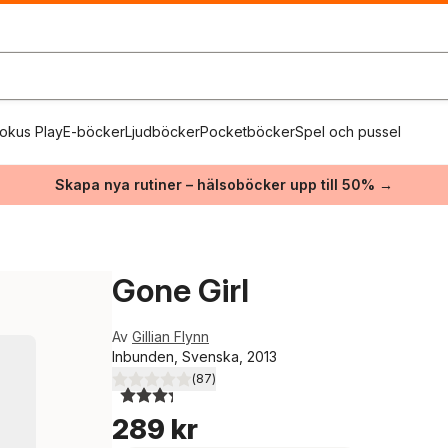
okus Play
E-böcker
Ljudböcker
Pocketböcker
Spel och pussel
Skapa nya rutiner – hälsoböcker upp till 50% →
Gone Girl
Av
Gillian Flynn
Inbunden, Svenska, 2013
(
87
)
3,3
utav 5 stjärnor. Totalt antal röster:
289 kr