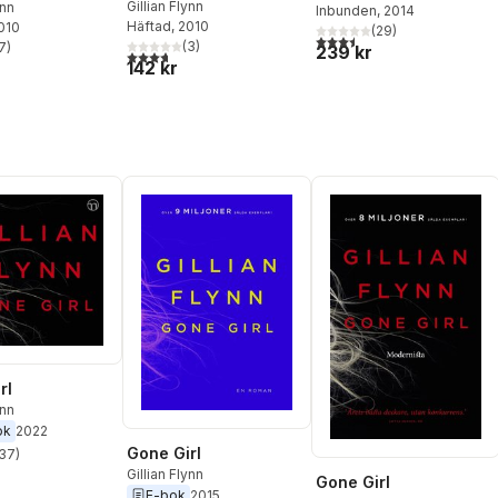
Gillian Flynn
ynn
Inbunden
, 2014
Häftad
, 2010
2010
(
29
)
3,5
utav 5 stjärnor. Totalt ant
(
3
)
7
)
239 kr
3,7
utav 5 stjärnor. Totalt antal röster:
stjärnor. Totalt antal röster:
142 kr
rl
ynn
ok
2022
Gone Girl
37
)
stjärnor. Totalt antal röster:
Gillian Flynn
Gone Girl
E-bok
2015