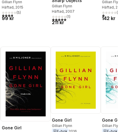
Sharp Objects
Gillian Flynn
Gillian Flynn
Gillian Flynn
Häftad
, 2013
Häftad
, 2015
al röster:
Häftad
, 2007
(
1
)
(
5
)
1,0
utav 5 stjärnor.
3,8
utav 5 stjärnor. Totalt antal röster:
(
1
)
142 kr
99 kr
5,0
utav 5 stjärnor. Totalt antal röster:
211 kr
Gone Girl
Gone Girl
Gillian Flynn
Gillian Flynn
Gone Girl
E-bok
2016
E-bok
2016