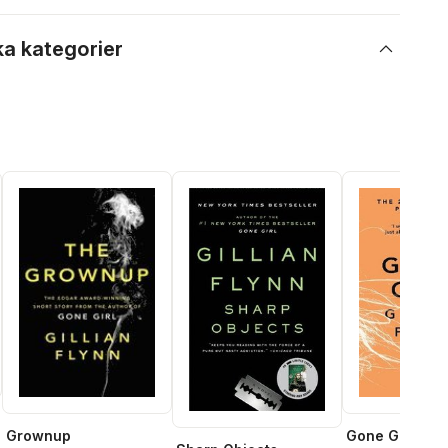
ka kategorier
Gone Girl
Grownup