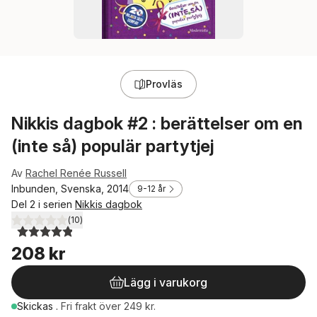
Provläs
Nikkis dagbok #2 : berättelser om en
(inte så) populär partytjej
Av
Rachel Renée Russell
Inbunden, Svenska, 2014
9-12 år
Del 2 i serien
Nikkis dagbok
(
10
)
4,9
utav 5 stjärnor. Totalt antal röster:
208 kr
Lägg i varukorg
Skickas
.
Fri frakt över 249 kr.