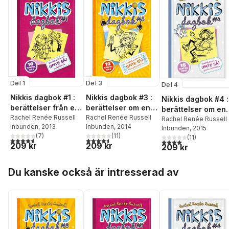
Del 1
Del 3
Del 4
Nikkis dagbok #1 :
Nikkis dagbok #3 :
Nikkis dagbok #4 :
berättelser från ett
berättelser om en
berättelser om en
(inte så) fantastiskt
Rachel Renée Russell
(inte så) talangfull
Rachel Renée Russell
(inte så) graciös
Rachel Renée Russell
Inbunden
, 2013
Inbunden
, 2014
liv
popstjärna
Inbunden
, 2015
skridskoprinsessa
(
7
)
(
11
)
(
11
)
4,7
utav 5 stjärnor. Totalt antal röster:
4,5
utav 5 stjärnor. Totalt antal röster:
4,0
utav 5 stjärnor. Tota
209 kr
209 kr
209 kr
Hoppa över listan
Du kanske också är intresserad av