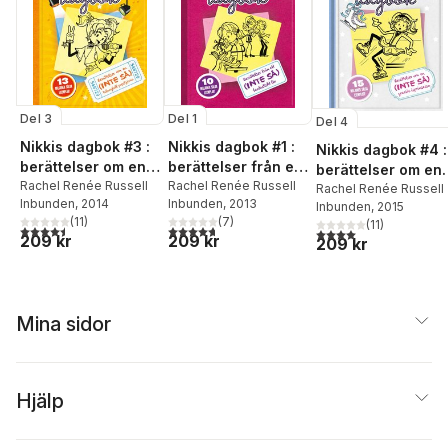
Del 3
Del 1
Del 4
Nikkis dagbok #3 :
Nikkis dagbok #1 :
Nikkis dagbok #4 :
berättelser om en
berättelser från ett
berättelser om en
(inte så) talangfull
Rachel Renée Russell
(inte så) fantastiskt
Rachel Renée Russell
(inte så) graciös
Rachel Renée Russell
Inbunden
, 2014
Inbunden
, 2013
popstjärna
liv
Inbunden
, 2015
skridskoprinsessa
(
11
)
(
7
)
(
11
)
4,5
utav 5 stjärnor. Totalt antal röster:
4,7
utav 5 stjärnor. Totalt antal röster:
4,0
utav 5 stjärnor. Tota
209 kr
209 kr
209 kr
Mina sidor
Hjälp