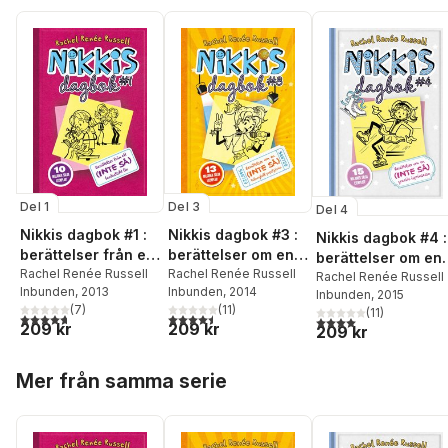
Del 1
Del 3
Del 4
Nikkis dagbok #1 :
Nikkis dagbok #3 :
Nikkis dagbok #4 :
berättelser från ett
berättelser om en
berättelser om en
(inte så) fantastiskt
Rachel Renée Russell
(inte så) talangfull
Rachel Renée Russell
(inte så) graciös
Rachel Renée Russell
Inbunden
, 2013
Inbunden
, 2014
liv
popstjärna
Inbunden
, 2015
skridskoprinsessa
(
7
)
(
11
)
(
11
)
4,7
utav 5 stjärnor. Totalt antal röster:
4,5
utav 5 stjärnor. Totalt antal röster:
4,0
utav 5 stjärnor. Tota
209 kr
209 kr
209 kr
Hoppa över listan
Mer från samma serie