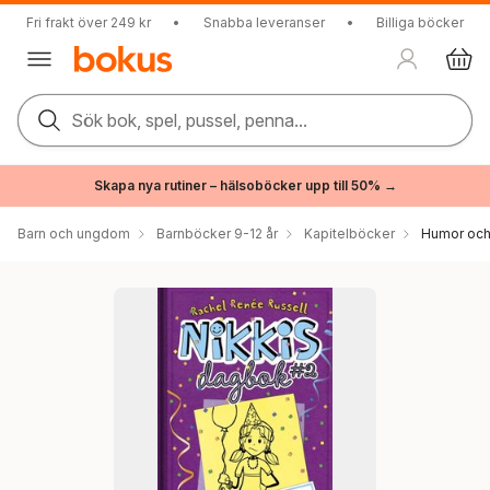
Fri frakt över 249 kr
•
Snabba leveranser
•
Billiga böcker
Sök bok, spel, pussel, penna...
Skapa nya rutiner – hälsoböcker upp till 50% →
Barn och ungdom
Barnböcker 9-12 år
Kapitelböcker
Humor och 