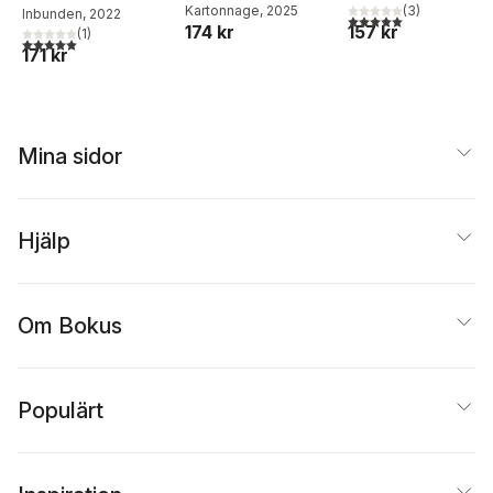
Nilsson
Kartonnage
, 2025
(
3
)
Inbunden
, 2022
5,0
utav 5 stjärnor. Tota
174 kr
157 kr
(
1
)
5,0
utav 5 stjärnor. Totalt antal röster:
171 kr
Mina sidor
Hjälp
Om Bokus
Populärt