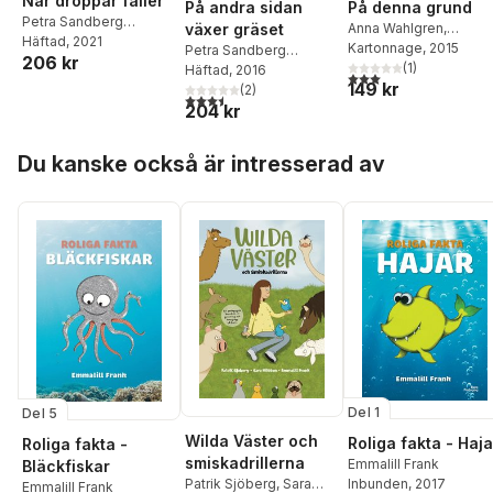
När droppar faller
På andra sidan
På denna grund
Petra Sandberg
växer gräset
Anna Wahlgren
,
Holstensson
Häftad
, 2021
Caroline L. Jensen
Kartonnage
, 2015
,
Petra Sandberg
206 kr
Ingemar Wiklund
(
1
)
,
A. C.
Holstensson
Häftad
, 2016
3,0
utav 5 stjärnor. Tota
149 kr
Collin
,
Sköld Markus
,
(
2
)
3,5
utav 5 stjärnor. Totalt antal röster:
Petra Sandberg
204 kr
Holstensson
,
Eva
Hoppa över listan
Ullerud
,
Kristina
Du kanske också är intresserad av
Nordström Töyrä
,
Lind
Hallgren
,
Pia Lerigon
,
Anna Bendréus Kindin
Fredrika Englund
,
Marcus Olausson
,
Ros
Tillberg Mattsson
,
Susanne Järved
,
Camilla Linde
,
Hanna
Nordlander
,
Helen
Johansson
,
Per
Wilkenson
,
Linus
Lindkvist
,
Mattias
Kuldkepp
Del 1
Del 5
Wilda Väster och
Roliga fakta - Haja
Roliga fakta -
smiskadrillerna
Emmalill Frank
Bläckfiskar
Patrik Sjöberg
,
Sara
Inbunden
, 2017
Emmalill Frank