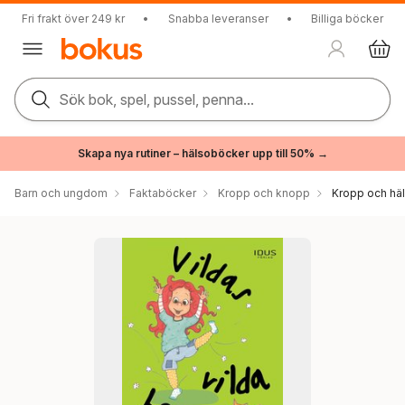
Fri frakt över 249 kr
•
Snabba leveranser
•
Billiga böcker
Sök bok, spel, pussel, penna...
Skapa nya rutiner – hälsoböcker upp till 50% →
Barn och ungdom
Faktaböcker
Kropp och knopp
Kropp och hä