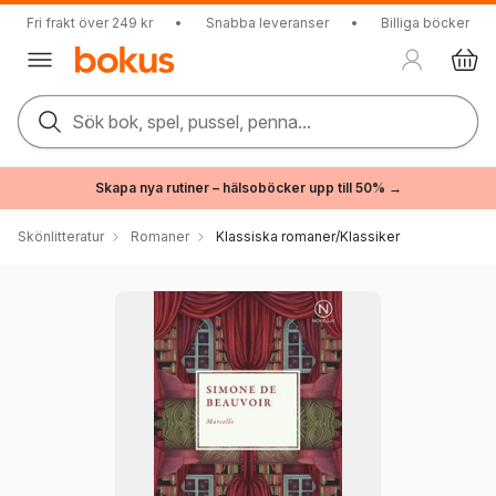
Fri frakt över 249 kr
•
Snabba leveranser
•
Billiga böcker
Sök bok, spel, pussel, penna...
Skapa nya rutiner – hälsoböcker upp till 50% →
Skönlitteratur
Romaner
Klassiska romaner/Klassiker