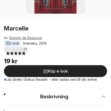
Marcelle
Av
Simone de Beauvoir
E-bok
Svenska
, 
2014
(
1
)
5,0
utav 5 stjärnor. Totalt antal röster:
19 kr
Köp e-bok
Läs direkt i Bokus Reader – eller ladda ned till din enhet
Beskrivning