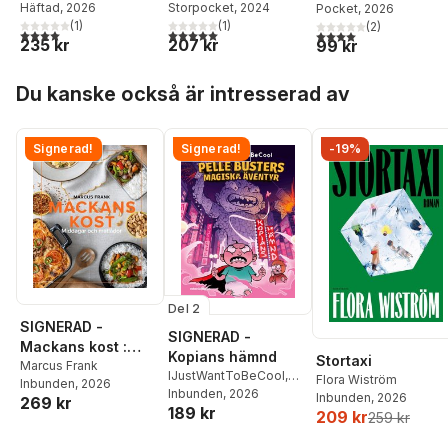
Storpocket
, 2024
Häftad
, 2026
Pocket
, 2026
(
1
)
(
1
)
(
2
)
5,0
utav 5 stjärnor. Totalt antal röster:
4,0
utav 5 stjärnor. Totalt antal röster:
4,0
utav 5 stjärnor. Tota
207 kr
235 kr
99 kr
Hoppa över listan
Du kanske också är intresserad av
Signerad!
Signerad!
-19%
Del 2
SIGNERAD -
SIGNERAD -
Mackans kost :
Kopians hämnd
Stortaxi
Middagar och
Marcus Frank
IJustWantToBeCool
,
Flora Wiström
Inbunden
, 2026
matlådor
Joel Adolphson
Inbunden
, 2026
,
Emil
Inbunden
, 2026
269 kr
189 kr
Ejdemo Beer
,
Victor
209 kr
259 kr
Beer