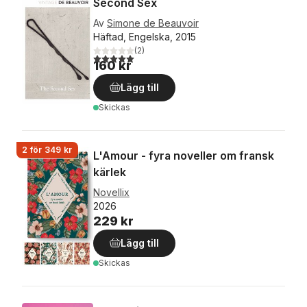
Second Sex
Av
Simone de Beauvoir
Häftad, Engelska, 2015
(
2
)
5,0
utav 5 stjärnor. Totalt antal röster:
160 kr
Lägg till
Skickas
2 för 349 kr
L'Amour - fyra noveller om fransk
kärlek
Novellix
2026
229 kr
Lägg till
Skickas