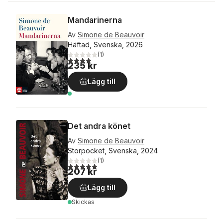
Mandarinerna
Av
Simone de Beauvoir
Häftad, Svenska, 2026
(
1
)
4,0
utav 5 stjärnor. Totalt antal röster:
235 kr
Lägg till
Det andra könet
Av
Simone de Beauvoir
Storpocket, Svenska, 2024
(
1
)
5,0
utav 5 stjärnor. Totalt antal röster:
207 kr
Lägg till
Skickas