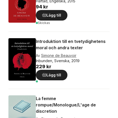
Häftad, Engelska, 2015
94 kr
Lägg till
Skickas
Introduktion till en tvetydighetens
moral och andra texter
Av
Simone de Beauvoir
Inbunden, Svenska, 2019
229 kr
Lägg till
La femme
rompue/Monologue/L'age de
discretion