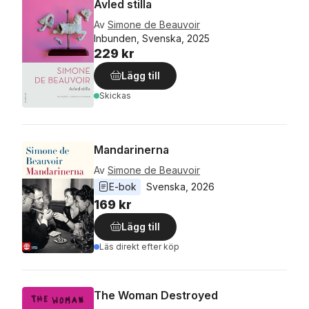
Avled stilla
Av
Simone de Beauvoir
Inbunden, Svenska, 2025
229 kr
Lägg till
Skickas
Mandarinerna
Av
Simone de Beauvoir
E-bok
Svenska
, 
2026
169 kr
Lägg till
Läs direkt efter köp
The Woman Destroyed