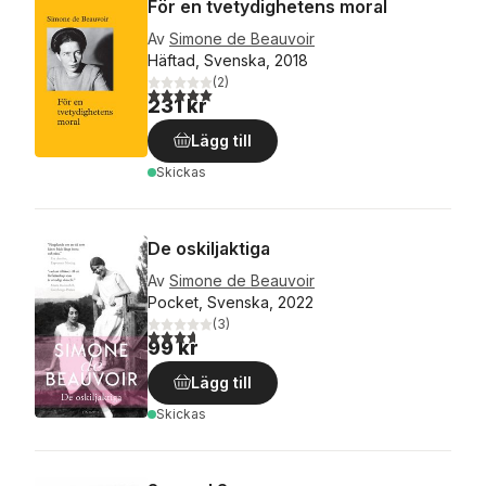
För en tvetydighetens moral
Av
Simone de Beauvoir
Häftad, Svenska, 2018
(
2
)
5,0
utav 5 stjärnor. Totalt antal röster:
231 kr
Lägg till
Skickas
De oskiljaktiga
Av
Simone de Beauvoir
Pocket, Svenska, 2022
(
3
)
3,7
utav 5 stjärnor. Totalt antal röster:
99 kr
Lägg till
Skickas