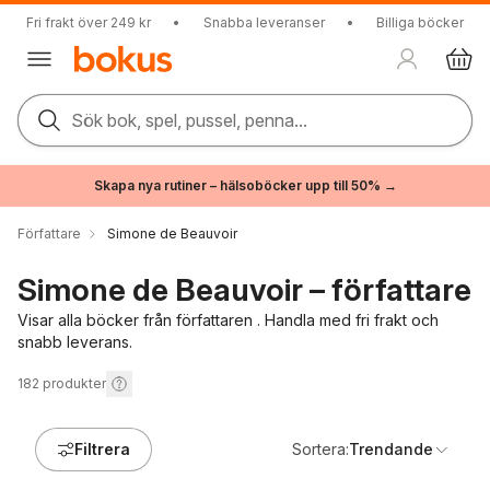
Fri frakt över 249 kr
•
Snabba leveranser
•
Billiga böcker
Sök bok, spel, pussel, penna...
Skapa nya rutiner – hälsoböcker upp till 50% →
Författare
Simone de Beauvoir
Simone de Beauvoir – författare
Visar alla böcker från författaren . Handla med fri frakt och
snabb leverans.
182
produkter
Filtrera
Sortera:
Trendande