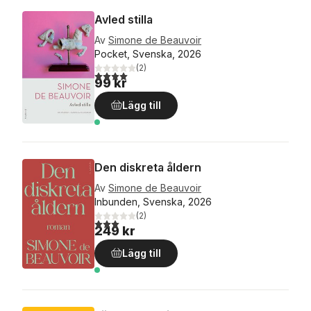
Avled stilla
Av
Simone de Beauvoir
Pocket, Svenska, 2026
(
2
)
4,0
utav 5 stjärnor. Totalt antal röster:
99 kr
Lägg till
Den diskreta åldern
Av
Simone de Beauvoir
Inbunden, Svenska, 2026
(
2
)
3,0
utav 5 stjärnor. Totalt antal röster:
249 kr
Lägg till