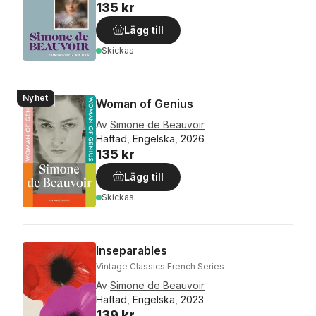
135 kr
Lägg till
Skickas
Nyhet
Woman of Genius
Av
Simone de Beauvoir
Häftad, Engelska, 2026
135 kr
Lägg till
Skickas
Inseparables
Vintage Classics French Series
Av
Simone de Beauvoir
Häftad, Engelska, 2023
139 kr