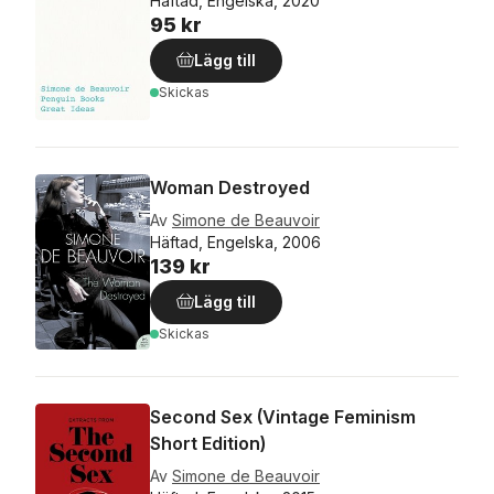
Häftad, Engelska, 2020
95 kr
Lägg till
Skickas
Woman Destroyed
Av
Simone de Beauvoir
Häftad, Engelska, 2006
139 kr
Lägg till
Skickas
Second Sex (Vintage Feminism
Short Edition)
Av
Simone de Beauvoir