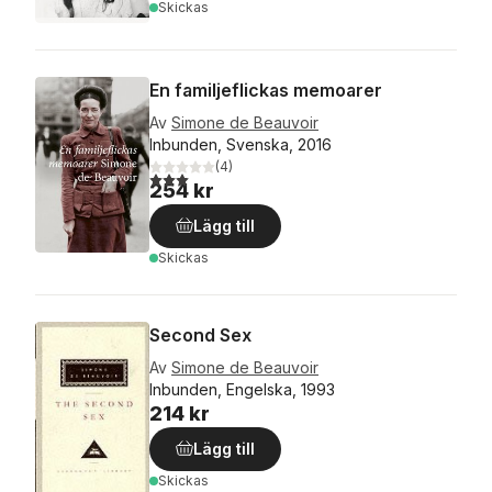
Skickas
En familjeflickas memoarer
Av
Simone de Beauvoir
Inbunden, Svenska, 2016
(
4
)
3,0
utav 5 stjärnor. Totalt antal röster:
254 kr
Lägg till
Skickas
Second Sex
Av
Simone de Beauvoir
Inbunden, Engelska, 1993
214 kr
Lägg till
Skickas