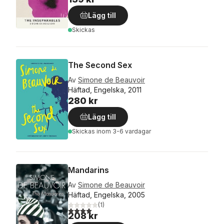
Lägg till
Skickas
The Second Sex
Av
Simone de Beauvoir
Häftad, Engelska, 2011
280 kr
Lägg till
Skickas
inom 3-6 vardagar
Mandarins
Av
Simone de Beauvoir
Häftad, Engelska, 2005
(
1
)
4,0
utav 5 stjärnor. Totalt antal röster:
208 kr