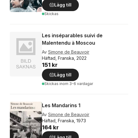
Lägg till
Skickas
Les inséparables suivi de
Malentendu à Moscou
Av
Simone de Beauvoir
Häftad, Franska, 2022
151 kr
Lägg till
Skickas
inom 3-6 vardagar
Les Mandarins 1
Av
Simone de Beauvoir
Häftad, Franska, 1973
164 kr
Lägg till