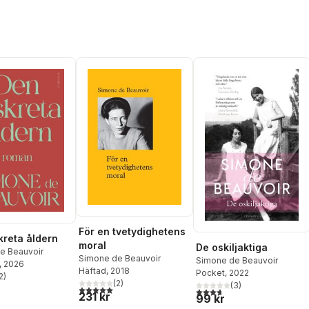
För en tvetydighetens
kreta åldern
moral
De oskiljaktiga
e Beauvoir
Simone de Beauvoir
Simone de Beauvoir
, 2026
Häftad
, 2018
Pocket
, 2022
2
)
stjärnor. Totalt antal röster:
(
2
)
(
3
)
5,0
utav 5 stjärnor. Totalt antal röster:
3,7
utav 5 stjärnor. Totalt ant
231 kr
99 kr