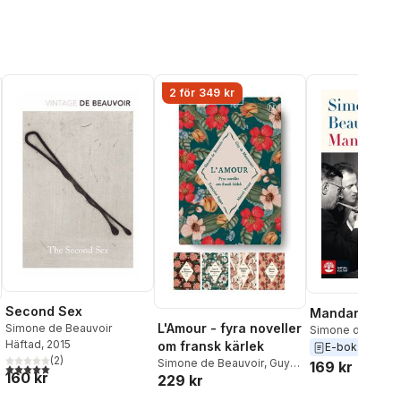
2 för 349 kr
Second Sex
Mandarinerna
L'Amour - fyra noveller
Simone de Beauvoir
Simone de Beauv
Häftad
, 2015
om fransk kärlek
E-bok
2026
(
2
)
Simone de Beauvoir
,
Guy
169 kr
5,0
utav 5 stjärnor. Totalt antal röster:
160 kr
al röster:
229 kr
de Maupassant
,
Marcel
Proust
,
Francoise Sagan