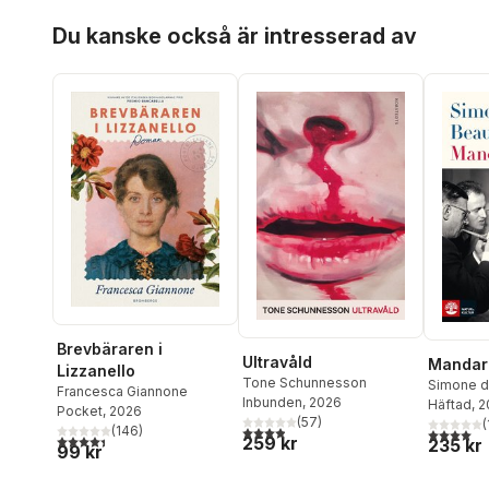
Hoppa över listan
Du kanske också är intresserad av
Brevbäraren i
Ultravåld
Mandar
Lizzanello
Tone Schunnesson
Simone d
Francesca Giannone
Inbunden
, 2026
Häftad
, 
Pocket
, 2026
(
57
)
(
3,9
utav 5 stjärnor. Totalt antal röster:
(
146
)
4,0
utav 5 
4,4
utav 5 stjärnor. Totalt antal röster:
259 kr
235 kr
99 kr