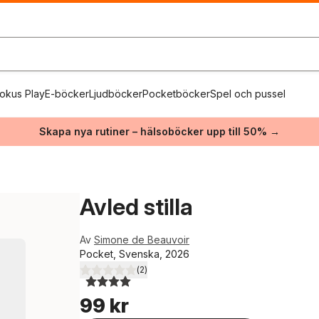
okus Play
E-böcker
Ljudböcker
Pocketböcker
Spel och pussel
Skapa nya rutiner – hälsoböcker upp till 50% →
Avled stilla
Av
Simone de Beauvoir
Pocket, Svenska, 2026
(
2
)
4,0
utav 5 stjärnor. Totalt antal röster:
99 kr