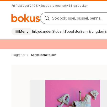
Fri frakt över 249 kr
•
Snabba leveranser
•
Billiga böcker
Sök bok, spel, pussel, penna...
Meny
Erbjudanden
Student
Topplistor
Barn & ungdom
B
Biografier
Sanna berättelser