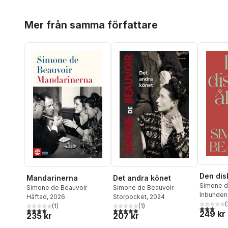
Hoppa över listan
Mer från samma författare
Den dis
Det andra könet
Mandarinerna
Simone d
Simone de Beauvoir
Simone de Beauvoir
Inbunden
Storpocket
, 2024
Häftad
, 2026
(
(
1
)
(
1
)
3,0
utav 5 
5,0
utav 5 stjärnor. Totalt antal röster:
4,0
utav 5 stjärnor. Totalt antal röster:
249 kr
207 kr
235 kr