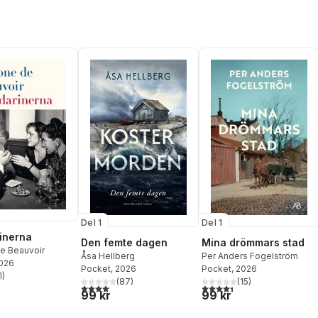
Del 1
Del 1
inerna
Den femte dagen
Mina drömmars stad
e Beauvoir
Åsa Hellberg
Per Anders Fogelström
2026
Pocket
, 2026
Pocket
, 2026
1
)
stjärnor. Totalt antal röster:
(
87
)
(
15
)
4,1
utav 5 stjärnor. Totalt antal röster:
4,4
utav 5 stjärnor. Totalt ant
99 kr
99 kr