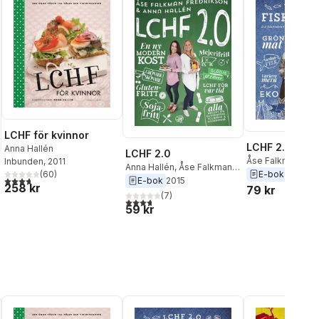
LCHF för kvinnor
LCHF 2.0 fisk 
Anna Hallén
LCHF 2.0
Åse Falkman Fre
Inbunden
, 2011
Anna Hallén
,
Åse Falkman
Anna Hallén
E-bok
2016
(
60
)
Fredrikson
3,7
utav 5 stjärnor. Totalt antal röster:
E-bok
2015
258 kr
79 kr
(
7
)
3,7
utav 5 stjärnor. Totalt antal röster:
59 kr