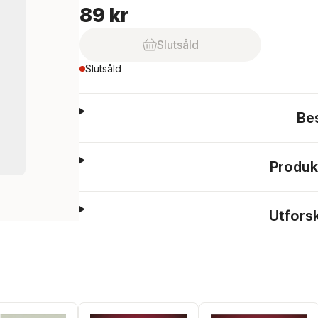
89 kr
Slutsåld
Slutsåld
Be
Produk
Utfors