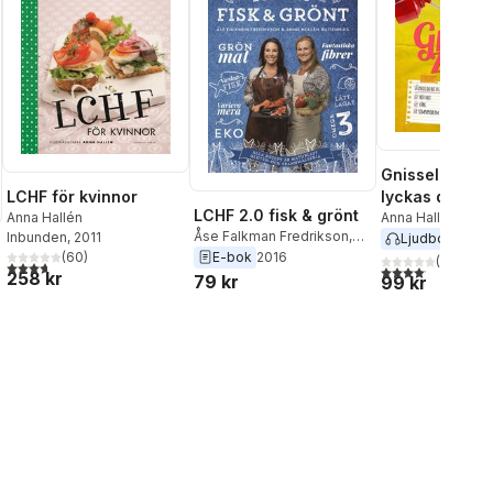
Gnisselzonen 
lyckas du bli 
LCHF för kvinnor
LCHF 2.0 fisk & grönt
trötthet, värk
Anna Hallén
Anna Hallén
Åse Falkman Fredrikson
,
Inbunden
, 2011
Ljudbok
2020
sömnproblem
Anna Hallén
E-bok
2016
(
60
)
(
8
)
3,7
utav 5 stjärnor. Totalt antal röster:
4,1
utav 5 stjärnor.
258 kr
79 kr
99 kr