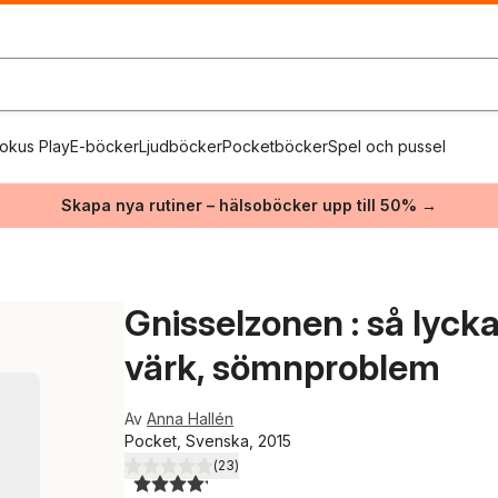
okus Play
E-böcker
Ljudböcker
Pocketböcker
Spel och pussel
Skapa nya rutiner – hälsoböcker upp till 50% →
Gnisselzonen : så lycka
värk, sömnproblem
Av
Anna Hallén
Pocket, Svenska, 2015
(
23
)
4,2
utav 5 stjärnor. Totalt antal röster: