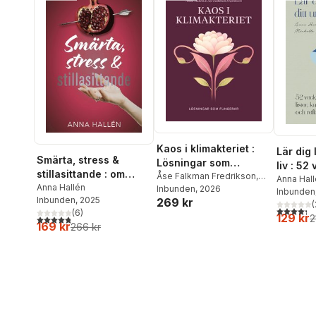
Kaos i klimakteriet :
Lär dig 
Smärta, stress &
Lösningar som
liv : 52
stillasittande : om
fungerar
Åse Falkman Fredrikson
,
listor,
Anna Hal
inflammation och värk,
Anna Hallén
Anna Hallén
Inbunden
, 2026
Hallén
Inbunden
reflekti
Inbunden
, 2025
269 kr
och hur du läker
(
4,3
utav 5 
(
6
)
kroppen inifrån
129 kr
2
4,8
utav 5 stjärnor. Totalt antal röster:
169 kr
266 kr