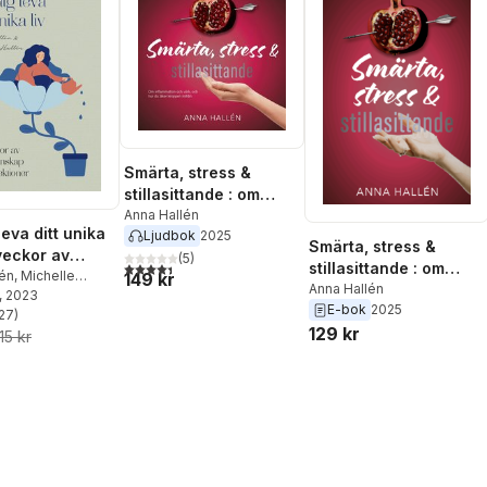
Smärta, stress &
stillasittande : om
inflammation och värk,
Anna Hallén
leva ditt unika
Ljudbok
2025
och hur du läker
Smärta, stress &
 veckor av
kroppen inifrån
(
5
)
4,4
utav 5 stjärnor. Totalt antal röster:
stillasittande : om
 kunskap och
lén
,
Michelle
149 kr
inflammation och värk,
Anna Hallén
, 2023
oner
E-bok
2025
och hur du läker
27
)
stjärnor. Totalt antal röster:
129 kr
kroppen inifrån
15 kr