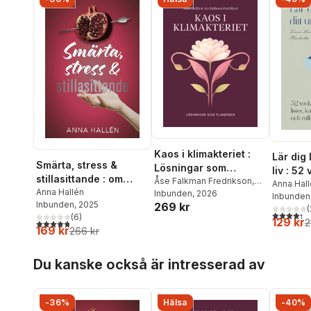
Kaos i klimakteriet :
Lär dig 
Smärta, stress &
Lösningar som
liv : 52
stillasittande : om
fungerar
Åse Falkman Fredrikson
,
listor,
Anna Hal
inflammation och värk,
Anna Hallén
Anna Hallén
Inbunden
, 2026
Hallén
Inbunden
reflekti
Inbunden
, 2025
269 kr
och hur du läker
(
4,3
utav 5 
(
6
)
kroppen inifrån
129 kr
2
4,8
utav 5 stjärnor. Totalt antal röster:
169 kr
266 kr
Hoppa över listan
Du kanske också är intresserad av
-36%
Hälsa
-40%