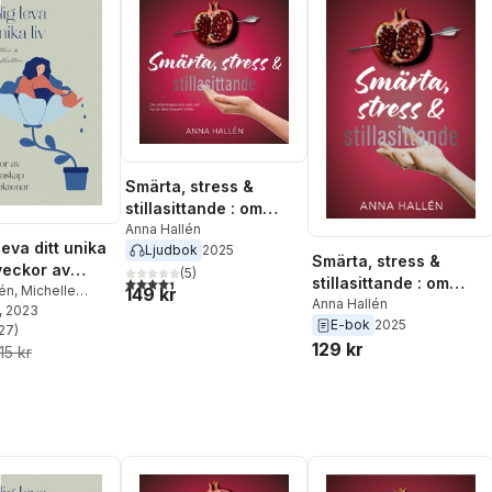
Smärta, stress &
stillasittande : om
inflammation och värk,
Anna Hallén
leva ditt unika
Ljudbok
2025
och hur du läker
Smärta, stress &
 veckor av
kroppen inifrån
(
5
)
4,4
utav 5 stjärnor. Totalt antal röster:
stillasittande : om
 kunskap och
lén
,
Michelle
149 kr
inflammation och värk,
Anna Hallén
, 2023
oner
E-bok
2025
och hur du läker
27
)
stjärnor. Totalt antal röster:
129 kr
kroppen inifrån
15 kr