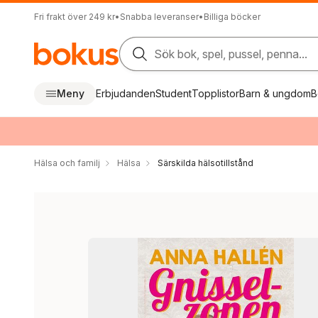
Fri frakt över 249 kr
•
Snabba leveranser
•
Billiga böcker
Sök bok, spel, pussel, penna...
Meny
Erbjudanden
Student
Topplistor
Barn & ungdom
B
Hälsa och familj
Hälsa
Särskilda hälsotillstånd