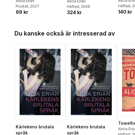
Alicia Eri
Alicia Erian
Alicia Erian
Häftad
, 
Pocket
, 2027
Häftad
, 2006
140 kr
99 kr
324 kr
Hoppa över listan
Du kanske också är intresserad av
Towelh
Kärlekens brutala
Kärlekens brutala
Alicia Eri
språk
språk
Häftad
, 