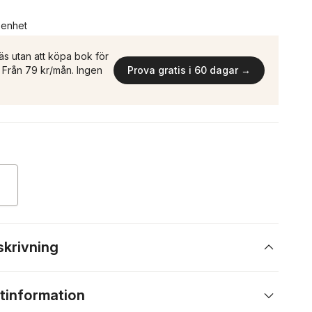
n enhet
äs utan att köpa bok för
n. Från 79 kr/mån. Ingen
Prova gratis i 60 dagar →
skrivning
tinformation