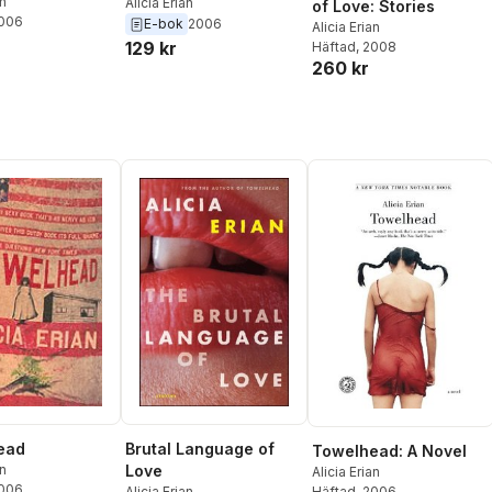
an
Alicia Erian
of Love: Stories
2006
E-bok
2006
Alicia Erian
129 kr
Häftad
, 2008
260 kr
ead
Brutal Language of
Towelhead: A Novel
an
Love
Alicia Erian
2006
Alicia Erian
Häftad
, 2006