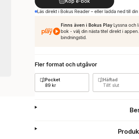
Köp e-bok
Läs direkt i Bokus Reader – eller ladda ned till di
Finns även i Bokus Play
Lyssna och l
bok - välj din nästa titel direkt i appe
bindningstid.
Fler format och utgåvor
Pocket
Häftad
89 kr
Tillf. slut
Be
Produk