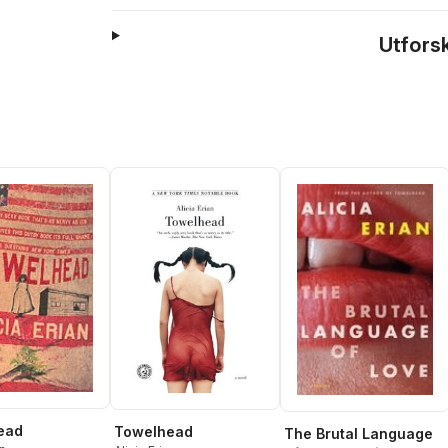
Utfors
ead
Towelhead
The Brutal Language