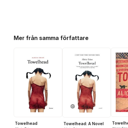
Hoppa över listan
Mer från samma författare
Towelh
Towelhead
Towelhead: A Novel