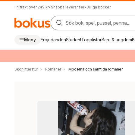
Fri frakt över 249 kr
•
Snabba leveranser
•
Billiga böcker
Sök bok, spel, pussel, penna...
Meny
Erbjudanden
Student
Topplistor
Barn & ungdom
B
Skönlitteratur
Romaner
Moderna och samtida romaner