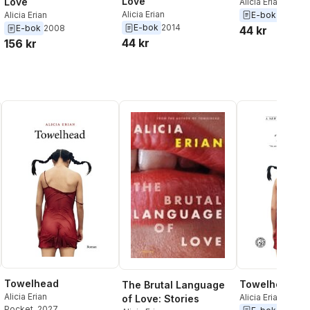
Love
Love
Alicia Erian
Alicia Erian
E-bok
2014
Alicia Erian
E-bok
2014
E-bok
2008
44 kr
44 kr
156 kr
Towelhead
Towelhead
The Brutal Language
Alicia Erian
Alicia Erian
of Love: Stories
Pocket
, 2027