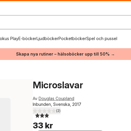
okus Play
E-böcker
Ljudböcker
Pocketböcker
Spel och pussel
Skapa nya rutiner – hälsoböcker upp till 50% →
Microslavar
Av
Douglas Coupland
Inbunden, Svenska, 2017
(
2
)
3,0
utav 5 stjärnor. Totalt antal röster:
33 kr