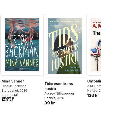
Mina vänner
Unfolding
Tidsresenärens
Fredrik Backman
A.M. Homes
hustru
Storpocket
, 2026
Häftad
, 2023
Audrey Niffenegger
al röster:
126 kr
(
4
)
4,8
utav 5 stjärnor. Totalt antal röster:
Pocket
, 2026
149 kr
99 kr