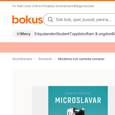
Fri frakt över 249 kr
•
Snabba leveranser
•
Billiga böcker
Sök bok, spel, pussel, penna...
Meny
Erbjudanden
Student
Topplistor
Barn & ungdom
B
Skönlitteratur
Romaner
Moderna och samtida romaner