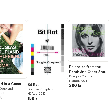
Polaroids from the
Dead: And Other Short
Stories
Douglas Coupland
Häftad
, 2021
end in a Coma
Bit Rot
280 kr
Coupland
Douglas Coupland
1998
Häftad
, 2017
3
)
159 kr
stjärnor. Totalt antal röster: