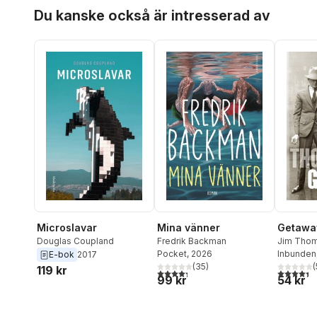
Hoppa över listan
Du kanske också är intresserad av
Mina vänner
Microslavar
Getawa
Fredrik Backman
Douglas Coupland
Jim Tho
Pocket
, 2026
Inbunden
E-bok
2017
(
35
)
(
119 kr
4,3
utav 5 stjärnor. Totalt antal röster:
4,4
utav 5 
99 kr
54 kr