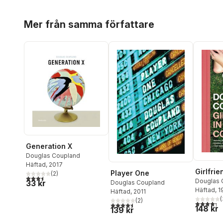
Hoppa över listan
Mer från samma författare
Generation X
Douglas Coupland
Häftad
, 2017
Girlfri
Player One
(
2
)
3,5
utav 5 stjärnor. Totalt antal röster:
Douglas 
33 kr
Douglas Coupland
Häftad
, 
Häftad
, 2011
(
(
2
)
4,3
utav 5 
4,5
utav 5 stjärnor. Totalt antal röster:
148 kr
139 kr