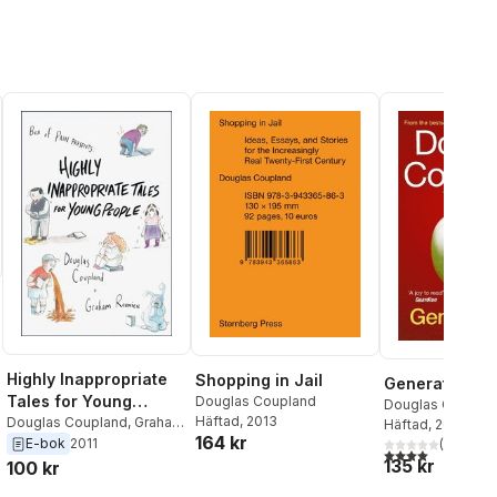
Highly Inappropriate
Shopping in Jail
Generation A
Tales for Young
Douglas Coupland
Douglas Coupla
Häftad
, 2013
People
Douglas Coupland
,
Graham
Häftad
, 2010
164 kr
Roumieu
E-bok
2011
(
1
)
4,0
utav 5 stjärnor
135 kr
100 kr