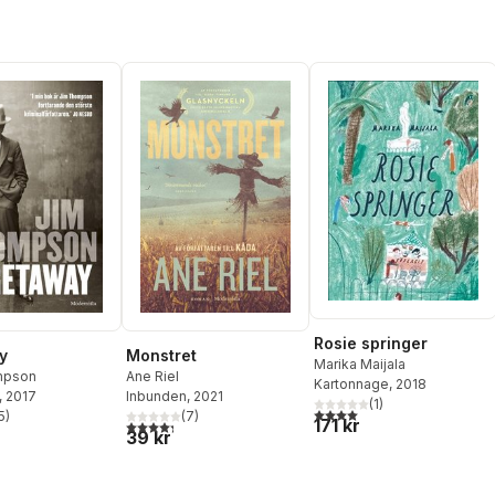
Rosie springer
y
Monstret
Marika Maijala
mpson
Ane Riel
Kartonnage
, 2018
, 2017
Inbunden
, 2021
(
1
)
4,0
utav 5 stjärnor. Totalt ant
5
)
(
7
)
171 kr
stjärnor. Totalt antal röster:
4,3
utav 5 stjärnor. Totalt antal röster:
39 kr