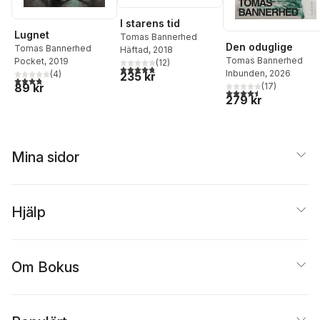
I starens tid
Lugnet
Tomas Bannerhed
Den oduglige
Tomas Bannerhed
Häftad
, 2018
Tomas Bannerhed
Pocket
, 2019
(
12
)
4,8
utav 5 stjärnor. Totalt antal röster:
Inbunden
, 2026
(
4
)
235 kr
3,8
utav 5 stjärnor. Totalt antal röster:
89 kr
(
17
)
4,5
utav 5 stjärnor. Tota
279 kr
Mina sidor
Hjälp
Om Bokus