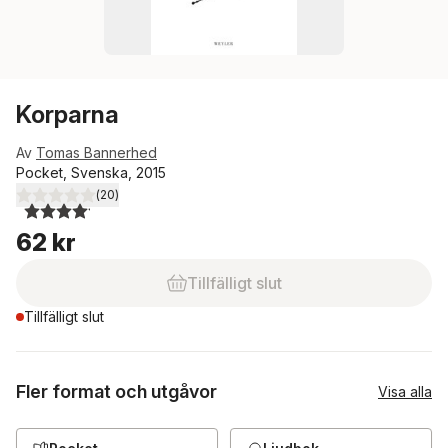
Korparna
Av
Tomas Bannerhed
Pocket, Svenska, 2015
(
20
)
4,1
utav 5 stjärnor. Totalt antal röster:
62 kr
Tillfälligt slut
Tillfälligt slut
Fler format och utgåvor
Visa alla