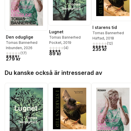
I starens tid
Lugnet
Tomas Bannerhed
Den oduglige
Tomas Bannerhed
Häftad
, 2018
Tomas Bannerhed
Pocket
, 2019
(
12
)
4,8
utav 5 stjärnor. Tota
Inbunden
, 2026
(
4
)
235 kr
3,8
utav 5 stjärnor. Totalt antal röster:
89 kr
(
17
)
4,5
utav 5 stjärnor. Totalt antal röster:
279 kr
Hoppa över listan
Du kanske också är intresserad av