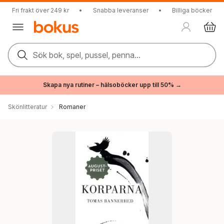
Fri frakt över 249 kr
•
Snabba leveranser
•
Billiga böcker
Sök bok, spel, pussel, penna...
Skapa nya rutiner – hälsoböcker upp till 50% →
Skönlitteratur
Romaner