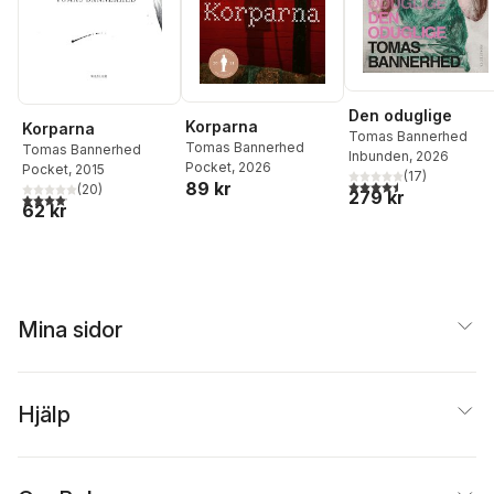
Den oduglige
Korparna
Korparna
Tomas Bannerhed
Tomas Bannerhed
Tomas Bannerhed
Inbunden
, 2026
Pocket
, 2026
Pocket
, 2015
(
17
)
4,5
utav 5 stjärnor. Tota
89 kr
(
20
)
279 kr
4,1
utav 5 stjärnor. Totalt antal röster:
62 kr
Mina sidor
Hjälp