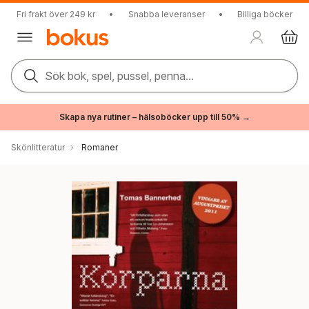
Fri frakt över 249 kr
•
Snabba leveranser
•
Billiga böcker
Sök bok, spel, pussel, penna...
Skapa nya rutiner – hälsoböcker upp till 50% →
Skönlitteratur
Romaner