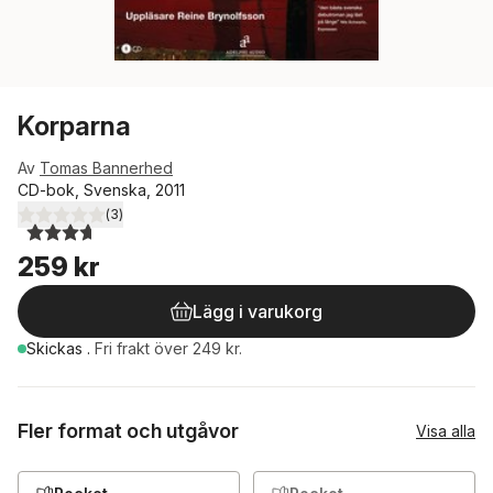
Korparna
Av
Tomas Bannerhed
CD-bok, Svenska, 2011
(
3
)
3,7
utav 5 stjärnor. Totalt antal röster:
259 kr
Lägg i varukorg
Skickas
.
Fri frakt över 249 kr.
Fler format och utgåvor
Visa alla