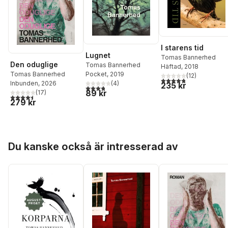
I starens tid
Lugnet
Tomas Bannerhed
Den oduglige
Tomas Bannerhed
Häftad
, 2018
Tomas Bannerhed
Pocket
, 2019
(
12
)
4,8
utav 5 stjärnor. Tota
Inbunden
, 2026
(
4
)
235 kr
3,8
utav 5 stjärnor. Totalt antal röster:
89 kr
(
17
)
4,5
utav 5 stjärnor. Totalt antal röster:
279 kr
Hoppa över listan
Du kanske också är intresserad av