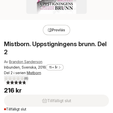
Provläs
Mistborn. Uppstigningens brunn. Del
2
Av
Brandon Sanderson
Inbunden, Svenska, 2016
15+ år
Del 2 i serien
Mistborn
(
6
)
4,8
utav 5 stjärnor. Totalt antal röster:
216 kr
Tillfälligt slut
Tillfälligt slut