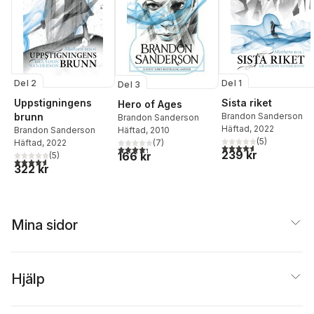
Del 2
Del 1
Del 3
Uppstigningens
Sista riket
Hero of Ages
brunn
Brandon Sanderson
Brandon Sanderson
Häftad
, 2022
Häftad
, 2010
Brandon Sanderson
(
5
)
(
7
)
Häftad
, 2022
4,6
utav 5 stjärnor. Tota
4,3
utav 5 stjärnor. Totalt antal röster:
239 kr
166 kr
(
5
)
4,6
utav 5 stjärnor. Totalt antal röster:
322 kr
Mina sidor
Hjälp