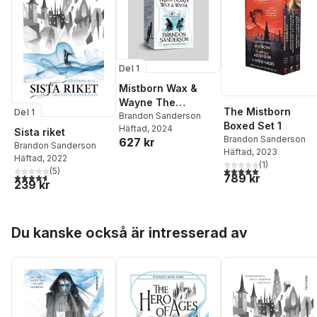
Del 1
Mistborn Wax &
Wayne The
The Mistborn
Del 1
Complete Series
Brandon Sanderson
Boxed Set 1
Häftad
, 2024
Sista riket
Brandon Sanderson
627 kr
Brandon Sanderson
Häftad
, 2023
Häftad
, 2022
(
1
)
5,0
utav 5 stjärnor. Tota
(
5
)
4,6
utav 5 stjärnor. Totalt antal röster:
789 kr
239 kr
Hoppa över listan
Du kanske också är intresserad av