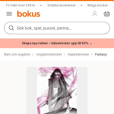
Fri frakt över 249 kr
•
Snabba leveranser
•
Billiga böcker
Sök bok, spel, pussel, penna...
Skapa nya rutiner – hälsoböcker upp till 50% →
Barn och ungdom
Ungdomsböcker
Kapitelböcker
Fantasy