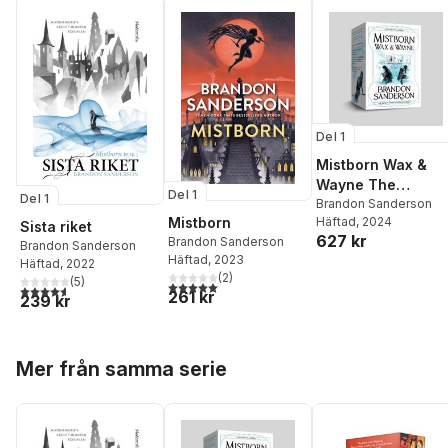
Del 1
Mistborn Wax &
Wayne The
Del 1
Del 1
Complete Series
Brandon Sanderson
Mistborn
Häftad
, 2024
Sista riket
627 kr
Brandon Sanderson
Brandon Sanderson
Häftad
, 2023
Häftad
, 2022
(
2
)
(
5
)
5,0
utav 5 stjärnor. Totalt antal röster:
4,6
utav 5 stjärnor. Totalt antal röster:
261 kr
239 kr
Hoppa över listan
Mer från samma serie