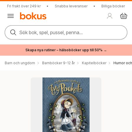
Fri frakt över 249 kr
•
Snabba leveranser
•
Billiga böcker
Sök bok, spel, pussel, penna...
Skapa nya rutiner – hälsoböcker upp till 50% →
Barn och ungdom
Barnböcker 9-12 år
Kapitelböcker
Humor och 