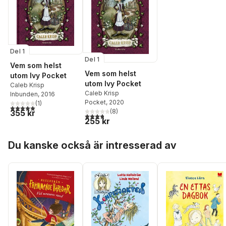
Del 1
Del 1
Vem som helst
Vem som helst
utom Ivy Pocket
utom Ivy Pocket
Caleb Krisp
Caleb Krisp
Inbunden
, 2016
Pocket
, 2020
(
1
)
5,0
utav 5 stjärnor. Totalt antal röster:
(
8
)
355 kr
3,8
utav 5 stjärnor. Totalt antal röster:
255 kr
Hoppa över listan
Du kanske också är intresserad av