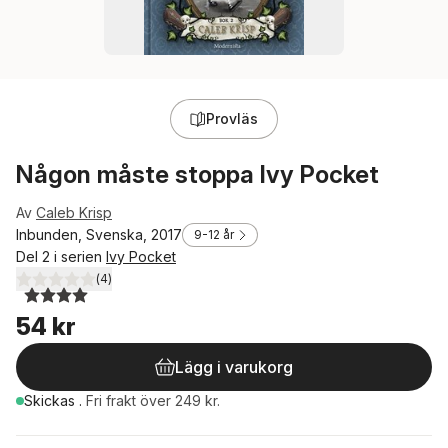
Provläs
Någon måste stoppa Ivy Pocket
Av
Caleb Krisp
Inbunden, Svenska, 2017
9-12 år
Del 2 i serien
Ivy Pocket
(
4
)
4,0
utav 5 stjärnor. Totalt antal röster:
54 kr
Lägg i varukorg
Skickas
.
Fri frakt över 249 kr.