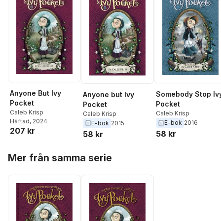
Anyone But Ivy
Somebody Stop Iv
Anyone but Ivy
Pocket
Pocket
Pocket
Caleb Krisp
Caleb Krisp
Caleb Krisp
Häftad
, 2024
E-bok
2016
E-bok
2015
207 kr
58 kr
58 kr
Hoppa över listan
Mer från samma serie