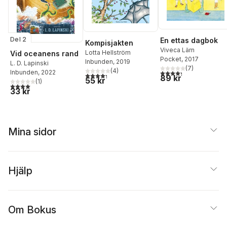
Del 2
En ettas dagbok
Kompisjakten
Viveca Lärn
Lotta Hellström
Vid oceanens rand
Pocket
, 2017
Inbunden
, 2019
L. D. Lapinski
(
7
)
(
4
)
4,3
utav 5 stjärnor. Tota
Inbunden
, 2022
4,3
utav 5 stjärnor. Totalt antal röster:
89 kr
55 kr
(
1
)
4,0
utav 5 stjärnor. Totalt antal röster:
33 kr
Mina sidor
Hjälp
Om Bokus