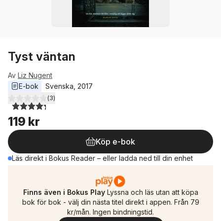
Tyst väntan
Av
Liz Nugent
E-bok
Svenska
, 
2017
(
3
)
4,3
utav 5 stjärnor. Totalt antal röster:
119 kr
Köp e-bok
Läs direkt i Bokus Reader – eller ladda ned till din enhet
Finns även i Bokus Play
Lyssna och läs utan att köpa
bok för bok - välj din nästa titel direkt i appen. Från 79
kr/mån. Ingen bindningstid.