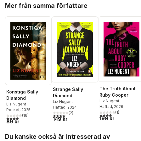
Hoppa över listan
Mer från samma författare
The Truth About
Strange Sally
Konstiga Sally
Ruby Cooper
Diamond
Diamond
Liz Nugent
Liz Nugent
Liz Nugent
Häftad
, 2026
Häftad
, 2024
Pocket
, 2025
(
1
)
(
2
)
4,0
utav 5 stjärnor. Tota
4,0
utav 5 stjärnor. Totalt antal röster:
(
16
)
199 kr
3,9
utav 5 stjärnor. Totalt antal röster:
149 kr
89 kr
Hoppa över listan
Du kanske också är intresserad av