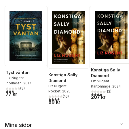
Konstiga Sally
Tyst väntan
Konstiga Sally
Diamond
Liz Nugent
Diamond
Liz Nugent
Inbunden
, 2017
Liz Nugent
Kartonnage
, 2024
(
3
)
2,7
utav 5 stjärnor. Totalt antal röster:
Pocket
, 2025
(
13
)
77 kr
4,0
utav 5 stjärnor. Tota
207 kr
(
16
)
3,9
utav 5 stjärnor. Totalt antal röster:
89 kr
Mina sidor