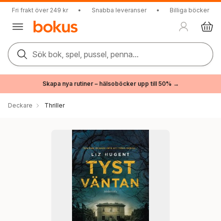
Fri frakt över 249 kr
•
Snabba leveranser
•
Billiga böcker
Sök bok, spel, pussel, penna...
Skapa nya rutiner – hälsoböcker upp till 50% →
Deckare
Thriller