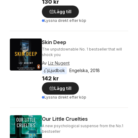
130 kr
Lägg till
Lyssna direkt efter köp
Skin Deep
The unputdownable No. 1 bestseller that will
shock you
Av
Liz Nugent
Ljudbok
Engelska
, 
2018
142 kr
Lägg till
Lyssna direkt efter köp
Our Little Cruelties
A new psychological suspense from the No.1
bestseller