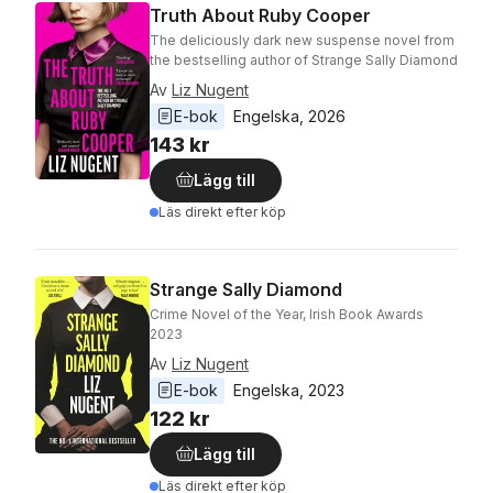
Truth About Ruby Cooper
The deliciously dark new suspense novel from
the bestselling author of Strange Sally Diamond
Av
Liz Nugent
E-bok
Engelska
, 
2026
143 kr
Lägg till
Läs direkt efter köp
Strange Sally Diamond
Crime Novel of the Year, Irish Book Awards
2023
Av
Liz Nugent
E-bok
Engelska
, 
2023
122 kr
Lägg till
Läs direkt efter köp