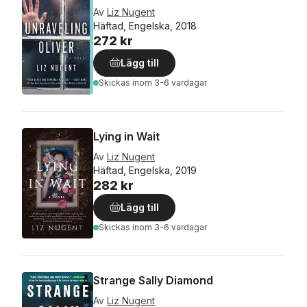
Av
Liz Nugent
Häftad, Engelska, 2018
272 kr
Lägg till
Skickas
inom 3-6 vardagar
Lying in Wait
Av
Liz Nugent
Häftad, Engelska, 2019
282 kr
Lägg till
Skickas
inom 3-6 vardagar
Strange Sally Diamond
Av
Liz Nugent