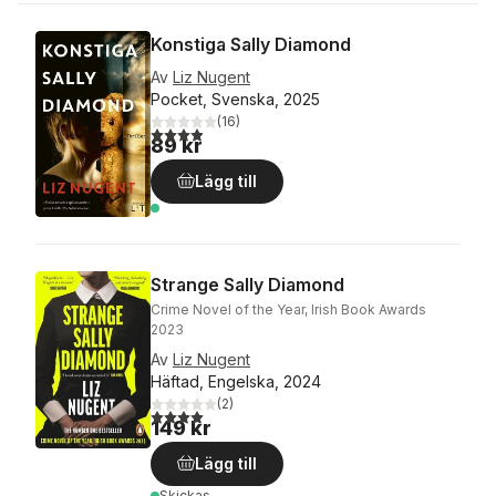
Konstiga Sally Diamond
Av
Liz Nugent
Pocket, Svenska, 2025
(
16
)
3,9
utav 5 stjärnor. Totalt antal röster:
89 kr
Lägg till
Strange Sally Diamond
Crime Novel of the Year, Irish Book Awards
2023
Av
Liz Nugent
Häftad, Engelska, 2024
(
2
)
4,0
utav 5 stjärnor. Totalt antal röster:
149 kr
Lägg till
Skickas