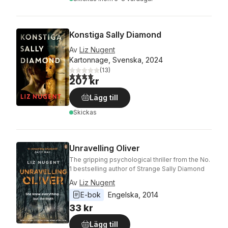
Konstiga Sally Diamond
Av
Liz Nugent
Kartonnage, Svenska, 2024
(
13
)
4,0
utav 5 stjärnor. Totalt antal röster:
207 kr
Lägg till
Skickas
Unravelling Oliver
The gripping psychological thriller from the No.
1 bestselling author of Strange Sally Diamond
Av
Liz Nugent
E-bok
Engelska
, 
2014
33 kr
Lägg till