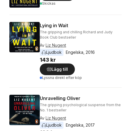
Skickas
Lying in Wait
The gripping and chilling Richard and Judy
Book Club bestseller
Av
Liz Nugent
Ljudbok
Engelska
, 
2016
143 kr
Lägg till
Lyssna direkt efter köp
Unravelling Oliver
The gripping psychological suspense from the
No. 1 bestseller
Av
Liz Nugent
Ljudbok
Engelska
, 
2017