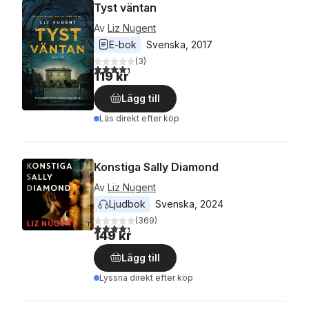
Tyst väntan
Av
Liz Nugent
E-bok
Svenska
, 
2017
(
3
)
4,3
utav 5 stjärnor. Totalt antal röster:
119 kr
Lägg till
Läs direkt efter köp
Konstiga Sally Diamond
Av
Liz Nugent
Ljudbok
Svenska
, 
2024
(
369
)
4,3
utav 5 stjärnor. Totalt antal röster:
149 kr
Lägg till
Lyssna direkt efter köp