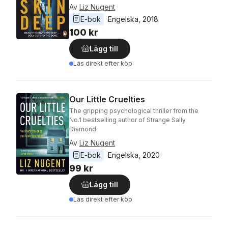
Av
Liz Nugent
E-bok
Engelska
, 
2018
100 kr
Lägg till
Läs direkt efter köp
Our Little Cruelties
The gripping psychological thriller from the
No.1 bestselling author of Strange Sally
Diamond
Av
Liz Nugent
E-bok
Engelska
, 
2020
99 kr
Lägg till
Läs direkt efter köp