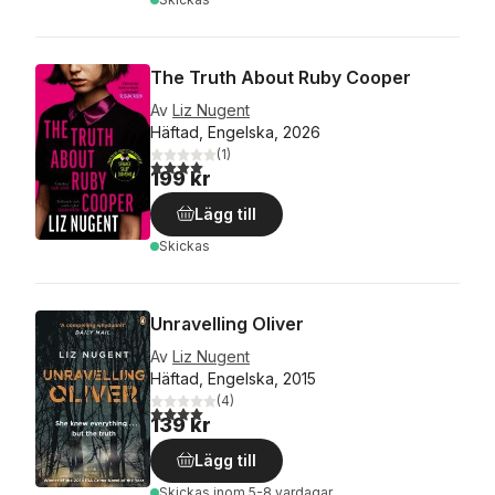
The Truth About Ruby Cooper
Av
Liz Nugent
Häftad, Engelska, 2026
(
1
)
4,0
utav 5 stjärnor. Totalt antal röster:
199 kr
Lägg till
Skickas
Unravelling Oliver
Av
Liz Nugent
Häftad, Engelska, 2015
(
4
)
4,0
utav 5 stjärnor. Totalt antal röster:
139 kr
Lägg till
Skickas
inom 5-8 vardagar