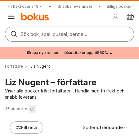
Fri frakt över 249 kr
•
Snabba leveranser
•
Billiga böcker
Sök bok, spel, pussel, penna...
Skapa nya rutiner – hälsoböcker upp till 50% →
Författare
Liz Nugent
Liz Nugent – författare
Visar alla böcker från författaren . Handla med fri frakt och
snabb leverans.
35
produkter
Filtrera
Sortera:
Trendande