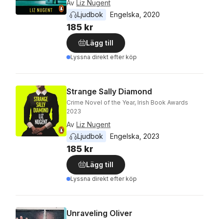
Av
Liz Nugent
Ljudbok
Engelska
, 
2020
185 kr
Lägg till
Lyssna direkt efter köp
Strange Sally Diamond
Crime Novel of the Year, Irish Book Awards
2023
Av
Liz Nugent
Ljudbok
Engelska
, 
2023
185 kr
Lägg till
Lyssna direkt efter köp
Unraveling Oliver