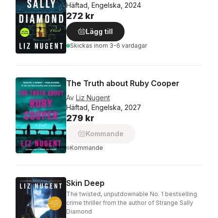
Häftad, Engelska, 2024
272 kr
Lägg till
Skickas
inom 3-6 vardagar
The Truth about Ruby Cooper
Av
Liz Nugent
Häftad, Engelska, 2027
279 kr
Kommande
Kommande
Skin Deep
The twisted, unputdownable No. 1 bestselling
crime thriller from the author of Strange Sally
Diamond