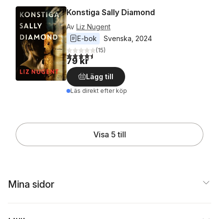
Konstiga Sally Diamond
Av
Liz Nugent
E-bok
Svenska
, 
2024
(
15
)
4,5
utav 5 stjärnor. Totalt antal röster:
79 kr
Lägg till
Läs direkt efter köp
Visa 5 till
Mina sidor