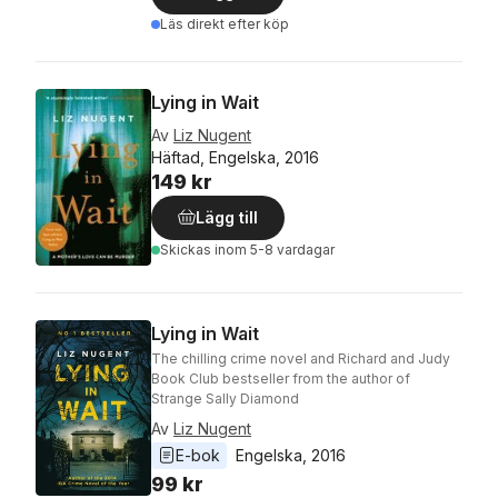
Läs direkt efter köp
Lying in Wait
Av
Liz Nugent
Häftad, Engelska, 2016
149 kr
Lägg till
Skickas
inom 5-8 vardagar
Lying in Wait
The chilling crime novel and Richard and Judy
Book Club bestseller from the author of
Strange Sally Diamond
Av
Liz Nugent
E-bok
Engelska
, 
2016
99 kr