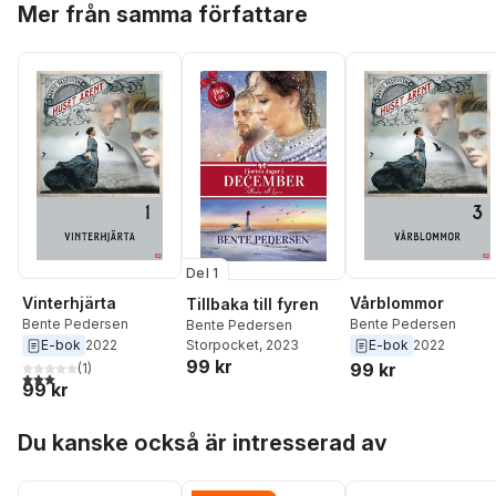
Mer från samma författare
Del 1
Vinterhjärta
Vårblommor
Tillbaka till fyren
Bente Pedersen
Bente Pedersen
Bente Pedersen
E-bok
2022
E-bok
2022
Storpocket
, 2023
99 kr
99 kr
(
1
)
3,0
utav 5 stjärnor. Totalt antal röster:
99 kr
Hoppa över listan
Du kanske också är intresserad av