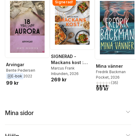
Signerad!
SIGNERAD -
Mackans kost :
Arvingar
Mina vänner
Middagar och
Marcus Frank
Bente Pedersen
Fredrik Backman
Inbunden
, 2026
matlådor
E-bok
2022
Pocket
, 2026
269 kr
99 kr
(
35
)
4,3
utav 5 stjärnor. Tota
99 kr
Mina sidor