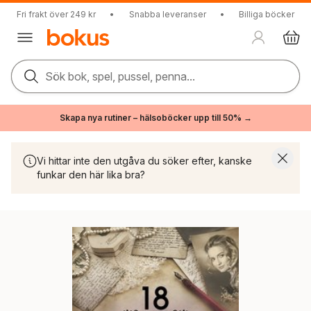
Fri frakt över 249 kr
•
Snabba leveranser
•
Billiga böcker
Sök bok, spel, pussel, penna...
Skapa nya rutiner – hälsoböcker upp till 50% →
Vi hittar inte den utgåva du söker efter, kanske
funkar den här lika bra?