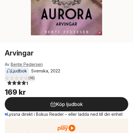
Arvingar
Av
Bente Pedersen
Ljudbok
Svenska
, 
2022
(
16
)
4,4
utav 5 stjärnor. Totalt antal röster:
169 kr
Köp ljudbok
Lyssna direkt i Bokus Reader – eller ladda ned till din enhet