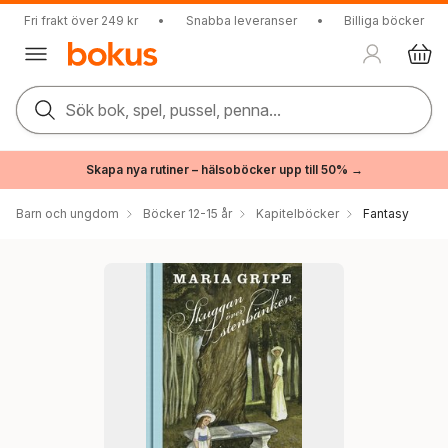
Fri frakt över 249 kr
•
Snabba leveranser
•
Billiga böcker
Sök bok, spel, pussel, penna...
Skapa nya rutiner – hälsoböcker upp till 50% →
Barn och ungdom
Böcker 12-15 år
Kapitelböcker
Fantasy