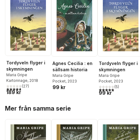
Tordyveln flyger i
Agnes Cecilia : en
Tordyveln flyger i
skymningen
sällsam historia
skymningen
Maria Gripe
Maria Gripe
Maria Gripe
Kartonnage
, 2018
Pocket
, 2023
Pocket
, 2023
(
27
)
99 kr
(
5
)
4,7
utav 5 stjärnor. Totalt antal röster:
4,8
utav 5 stjärnor. Tota
189 kr
99 kr
Hoppa över listan
Mer från samma serie