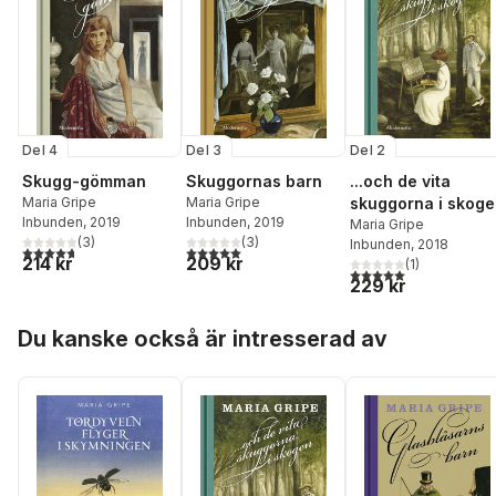
Del 4
Del 3
Del 2
Skugg-gömman
Skuggornas barn
...och de vita
Maria Gripe
Maria Gripe
skuggorna i skog
Inbunden
, 2019
Inbunden
, 2019
Maria Gripe
(
3
)
(
3
)
Inbunden
, 2018
4,7
utav 5 stjärnor. Totalt antal röster:
5,0
utav 5 stjärnor. Totalt antal röster:
214 kr
209 kr
(
1
)
5,0
utav 5 stjärnor. Tota
229 kr
Hoppa över listan
Du kanske också är intresserad av