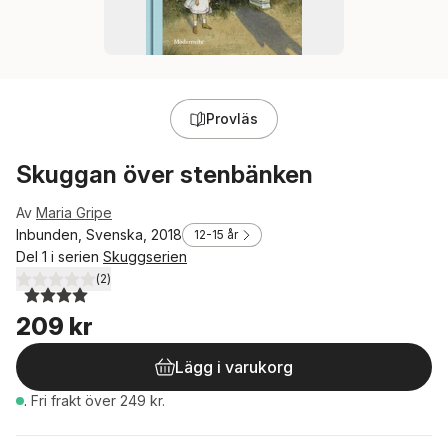
Provläs
Skuggan över stenbänken
Av
Maria Gripe
Inbunden, Svenska, 2018
12-15 år
Del 1 i serien
Skuggserien
(
2
)
4,0
utav 5 stjärnor. Totalt antal röster:
209 kr
Lägg i varukorg
.
Fri frakt över 249 kr.