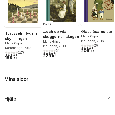
Del 2
...och de vita
Glasblåsarns barn
Tordyveln flyger i
skuggorna i skogen
Maria Gripe
skymningen
Inbunden
, 2016
Maria Gripe
Maria Gripe
(
5
)
Inbunden
, 2018
4,6
utav 5 stjärnor. Tota
Kartonnage
, 2018
209 kr
(
1
)
(
27
)
5,0
utav 5 stjärnor. Totalt antal röster:
4,7
utav 5 stjärnor. Totalt antal röster:
229 kr
189 kr
Mina sidor
Hjälp