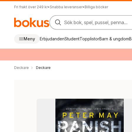
Fri frakt över 249 kr
•
Snabba leveranser
•
Billiga böcker
Sök bok, spel, pussel, penna...
Meny
Erbjudanden
Student
Topplistor
Barn & ungdom
B
Deckare
Deckare