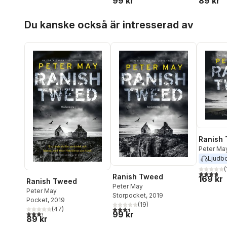
99 kr
89 kr
Hoppa över listan
Du kanske också är intresserad av
Ranish
Peter Ma
Ljudb
(
3,8
utav 5 
Ranish Tweed
169 kr
Ranish Tweed
Peter May
Peter May
Storpocket
, 2019
Pocket
, 2019
(
19
)
3,4
utav 5 stjärnor. Totalt antal röster:
(
47
)
99 kr
3,3
utav 5 stjärnor. Totalt antal röster:
89 kr