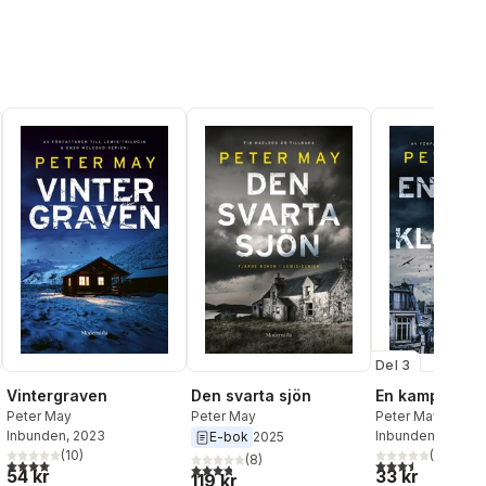
Del 3
Vintergraven
Den svarta sjön
En kamp mot k
Peter May
Peter May
Peter May
Inbunden
, 2023
Inbunden
, 2020
E-bok
2025
(
10
)
(
29
)
(
8
)
al röster:
4,0
utav 5 stjärnor. Totalt antal röster:
3,5
utav 5 stjärnor.
3,8
utav 5 stjärnor. Totalt antal röster:
54 kr
33 kr
119 kr