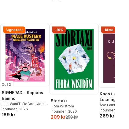
Signerad!
-19%
Hälsa
Del 2
SIGNERAD - Kopians
Kaos i klimakte
hämnd
Lösningar so
Stortaxi
IJustWantToBeCool
,
Joel
fungerar
Åse Falkman Fre
Flora Wiström
Adolphson
Inbunden
, 2026
,
Emil Ejdemo
Anna Hallén
Inbunden
, 2026
Inbunden
, 2026
189 kr
Beer
,
Victor Beer
269 kr
209 kr
259 kr