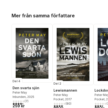
Hoppa över listan
Mer från samma författare
Del 4
Del 2
Den svarta sjön
Lewismannen
Lockdo
Peter May
Peter May
Peter Ma
Inbunden
, 2025
Pocket
, 2017
Pocket
, 
(
7
)
4,4
utav 5 stjärnor. Totalt antal röster:
(
80
)
(
259 kr
4,1
utav 5 stjärnor. Totalt antal röster:
3,5
utav 5 