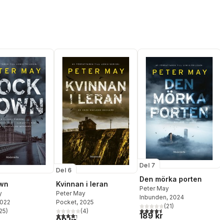
Del 7
Del 6
Den mörka porten
wn
Kvinnan i leran
Peter May
y
Peter May
Inbunden
, 2024
2022
Pocket
, 2025
(
21
)
4,5
utav 5 stjärnor. Totalt ant
25
)
(
4
)
189 kr
stjärnor. Totalt antal röster:
4,3
utav 5 stjärnor. Totalt antal röster: