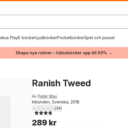
okus Play
E-böcker
Ljudböcker
Pocketböcker
Spel och pussel
Skapa nya rutiner – hälsoböcker upp till 50% →
Ranish Tweed
Av
Peter May
Inbunden, Svenska, 2018
(
34
)
3,8
utav 5 stjärnor. Totalt antal röster:
289 kr