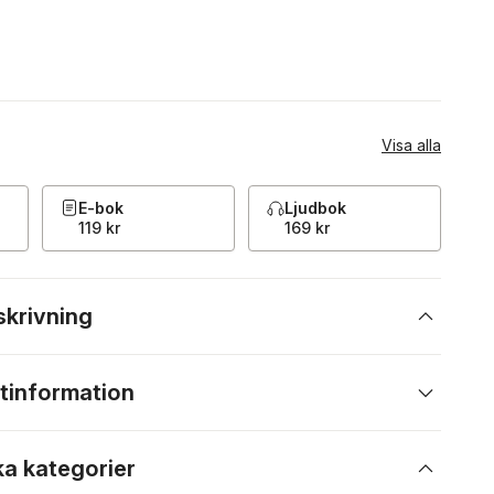
Visa alla
E-bok
Ljudbok
119 kr
169 kr
skrivning
tinformation
ka kategorier