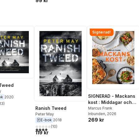
99 kr
Signerad!
 Tweed
y
SIGNERAD - Mackans
ok
2020
kost : Middagar och
13
)
stjärnor. Totalt antal röster:
Ranish Tweed
matlådor
Marcus Frank
Inbunden
, 2026
Peter May
269 kr
E-bok
2018
(
10
)
3,9
utav 5 stjärnor. Totalt antal röster:
119 kr