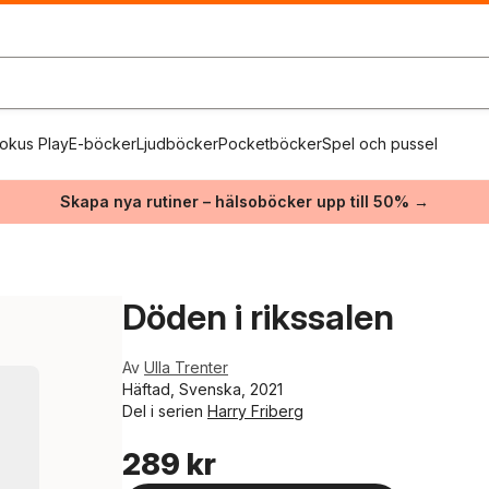
okus Play
E-böcker
Ljudböcker
Pocketböcker
Spel och pussel
Skapa nya rutiner – hälsoböcker upp till 50% →
Döden i rikssalen
Av
Ulla Trenter
Häftad, Svenska, 2021
Del i serien
Harry Friberg
289 kr