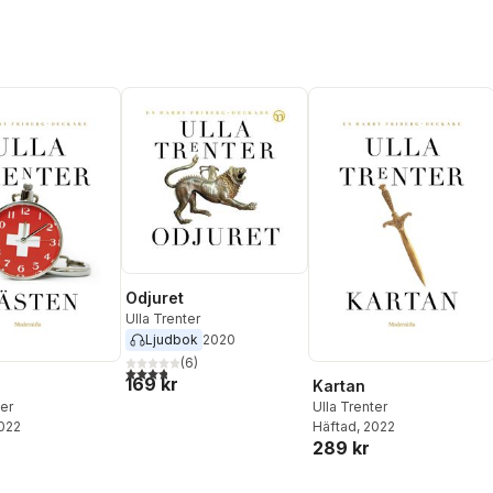
Odjuret
Ulla Trenter
Ljudbok
2020
(
6
)
3,8
utav 5 stjärnor. Totalt antal röster:
169 kr
Kartan
ter
Ulla Trenter
2022
Häftad
, 2022
289 kr