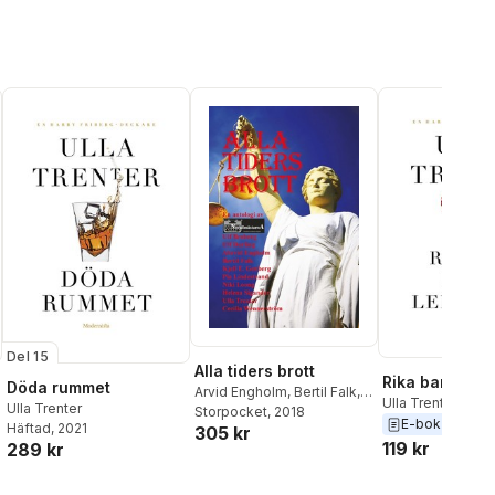
Del 15
Alla tiders brott
Rika barn leka
Döda rummet
Arvid Engholm
,
Bertil Falk
,
Ulla Trenter
Ulla Trenter
Helena Sigander
Storpocket
, 2018
,
Kjell E
E-bok
2021
Häftad
, 2021
305 kr
Genber
,
Niki Loong
,
Pia
119 kr
289 kr
Lindestrand
,
Ulf Broberg
,
Ulf Durling
,
Ulla Trenter
,
Cecilia Wennerström