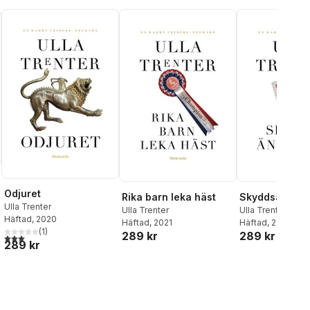
Odjuret
Rika barn leka häst
Skyddsänglar
Ulla Trenter
Ulla Trenter
Ulla Trenter
Häftad
, 2020
Häftad
, 2021
Häftad
, 2021
al röster:
(
1
)
289 kr
289 kr
3,0
utav 5 stjärnor. Totalt antal röster:
289 kr