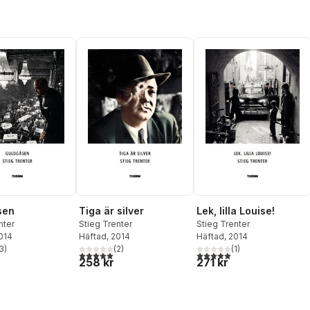
sen
Tiga är silver
Lek, lilla Louise!
nter
Stieg Trenter
Stieg Trenter
2014
Häftad
, 2014
Häftad
, 2014
3
)
(
2
)
(
1
)
stjärnor. Totalt antal röster:
5,0
utav 5 stjärnor. Totalt antal röster:
5,0
utav 5 stjärnor. Totalt ant
258 kr
271 kr