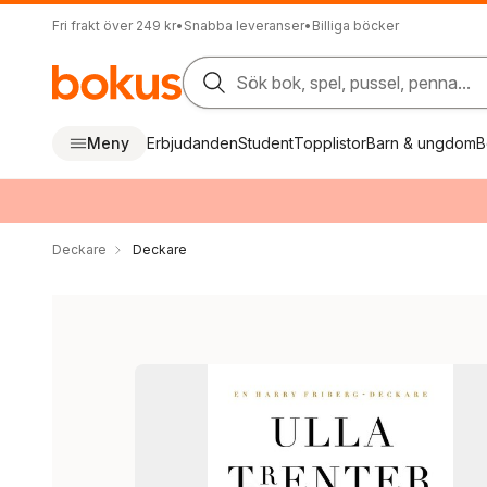
Fri frakt över 249 kr
•
Snabba leveranser
•
Billiga böcker
Sök bok, spel, pussel, penna...
Meny
Erbjudanden
Student
Topplistor
Barn & ungdom
B
Deckare
Deckare