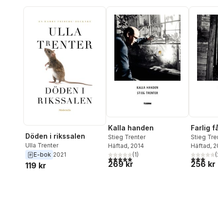
Kalla handen
Farlig 
Döden i rikssalen
Stieg Trenter
Stieg Tre
Ulla Trenter
Häftad
, 2014
Häftad
, 
E-bok
2021
(
1
)
(
5,0
utav 5 stjärnor. Totalt antal röster:
3,0
utav 5 
269 kr
256 kr
119 kr