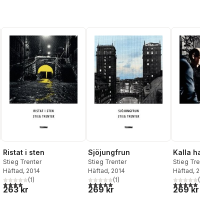
Ristat i sten
Sjöjungfrun
Kalla handen
Stieg Trenter
Stieg Trenter
Stieg Trenter
Häftad
, 2014
Häftad
, 2014
Häftad
, 2014
(
1
)
(
1
)
(
1
)
al röster:
4,0
utav 5 stjärnor. Totalt antal röster:
5,0
utav 5 stjärnor. Totalt antal röster:
5,0
utav 5 stjärnor.
263 kr
269 kr
269 kr