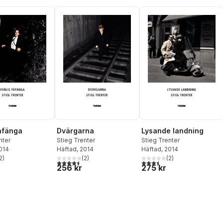
fåfänga
Dvärgarna
Lysande landning
nter
Stieg Trenter
Stieg Trenter
2014
Häftad
, 2014
Häftad
, 2014
2
)
(
2
)
(
2
)
stjärnor. Totalt antal röster:
4,5
utav 5 stjärnor. Totalt antal röster:
3,5
utav 5 stjärnor. Totalt ant
256 kr
275 kr