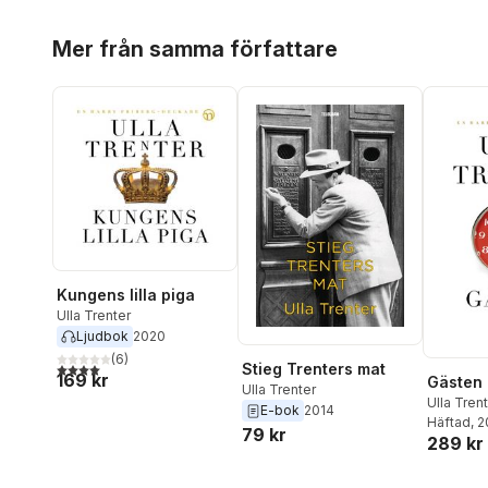
Hoppa över listan
Mer från samma författare
Kungens lilla piga
Ulla Trenter
Ljudbok
2020
(
6
)
4,0
utav 5 stjärnor. Totalt antal röster:
Stieg Trenters mat
169 kr
Gästen
Ulla Trenter
Ulla Tren
E-bok
2014
Häftad
, 
79 kr
289 kr