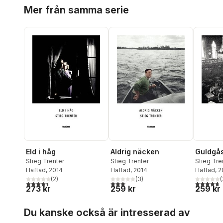
Hoppa över listan
Mer från samma serie
Eld i håg
Aldrig näcken
Guldgå
Stieg Trenter
Stieg Trenter
Stieg Tre
Häftad
, 2014
Häftad
, 2014
Häftad
, 
(
2
)
(
3
)
(
4,5
utav 5 stjärnor. Totalt antal röster:
3,0
utav 5 stjärnor. Totalt antal röster:
4,7
utav 5 
273 kr
259 kr
259 kr
Hoppa över listan
Du kanske också är intresserad av