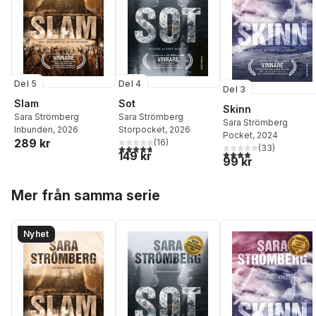
Del 5
Del 4
Del 3
Slam
Sot
Skinn
Sara Strömberg
Sara Strömberg
Sara Strömberg
Inbunden
, 2026
Storpocket
, 2026
Pocket
, 2024
289 kr
(
16
)
4,7
utav 5 stjärnor. Totalt antal röster:
(
33
)
3,9
utav 5 stjärnor. Tota
149 kr
99 kr
Hoppa över listan
Mer från samma serie
Nyhet