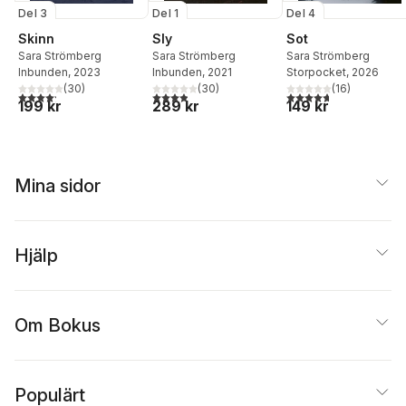
Del 3
Del 1
Del 4
Skinn
Sly
Sot
Sara Strömberg
Sara Strömberg
Sara Strömberg
Inbunden
, 2023
Inbunden
, 2021
Storpocket
, 2026
(
30
)
(
30
)
(
16
)
4,2
utav 5 stjärnor. Totalt antal röster:
3,9
utav 5 stjärnor. Totalt antal röster:
4,7
utav 5 stjärnor. Tota
199 kr
289 kr
149 kr
Mina sidor
Hjälp
Om Bokus
Populärt