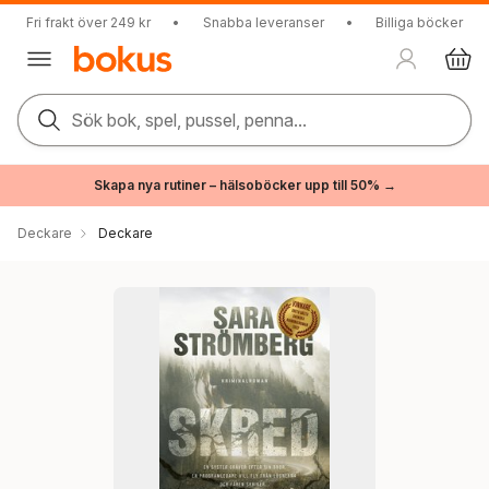
Fri frakt över 249 kr
•
Snabba leveranser
•
Billiga böcker
Sök bok, spel, pussel, penna...
Skapa nya rutiner – hälsoböcker upp till 50% →
Deckare
Deckare