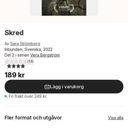
Skred
Av
Sara Strömberg
Inbunden, Svenska, 2022
Del 2 i serien
Vera Bergström
(
13
)
3,9
utav 5 stjärnor. Totalt antal röster:
189 kr
Lägg i varukorg
.
Fri frakt över 249 kr.
Fler format och utgåvor
Visa alla