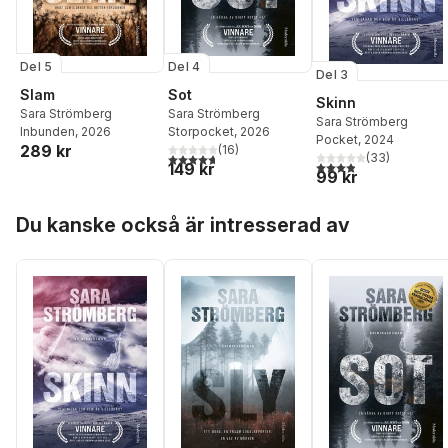
Del 5
Del 4
Del 3
Slam
Sot
Skinn
Sara Strömberg
Sara Strömberg
Sara Strömberg
Inbunden
, 2026
Storpocket
, 2026
Pocket
, 2024
289 kr
(
16
)
4,7
utav 5 stjärnor. Totalt antal röster:
(
33
)
3,9
utav 5 stjärnor. Tota
149 kr
99 kr
Hoppa över listan
Du kanske också är intresserad av