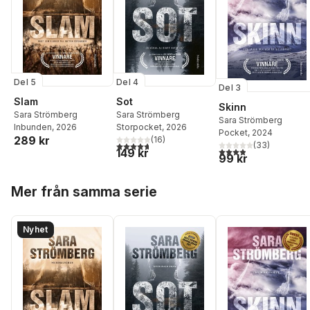
Del 5
Del 4
Del 3
Slam
Sot
Skinn
Sara Strömberg
Sara Strömberg
Sara Strömberg
Inbunden
, 2026
Storpocket
, 2026
Pocket
, 2024
289 kr
(
16
)
4,7
utav 5 stjärnor. Totalt antal röster:
(
33
)
3,9
utav 5 stjärnor. Tota
149 kr
99 kr
Hoppa över listan
Mer från samma serie
Nyhet