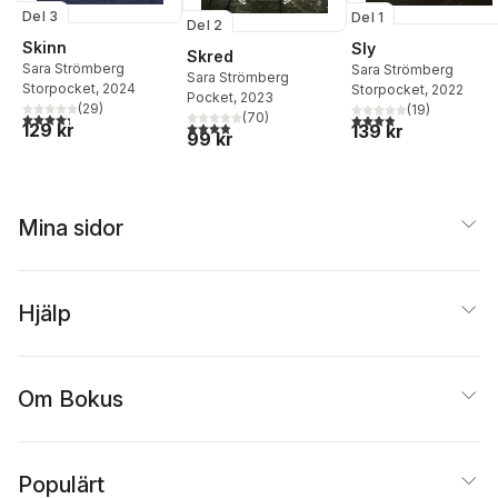
Del 3
Del 1
Del 2
Skinn
Sly
Skred
Sara Strömberg
Sara Strömberg
Sara Strömberg
Storpocket
, 2024
Storpocket
, 2022
Pocket
, 2023
(
29
)
(
19
)
4,3
utav 5 stjärnor. Totalt antal röster:
(
70
)
3,9
utav 5 stjärnor. Tota
3,9
utav 5 stjärnor. Totalt antal röster:
129 kr
139 kr
99 kr
Mina sidor
Hjälp
Om Bokus
Populärt