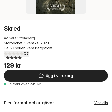
Skred
Av
Sara Strömberg
Storpocket, Svenska, 2023
Del 2 i serien
Vera Bergström
(
22
)
4,1
utav 5 stjärnor. Totalt antal röster:
129 kr
Lägg i varukorg
.
Fri frakt över 249 kr.
Fler format och utgåvor
Visa alla