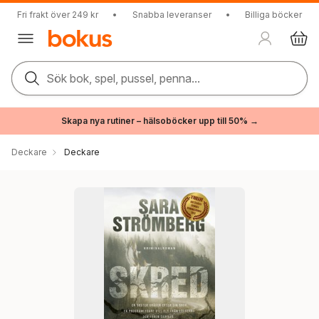
Fri frakt över 249 kr
•
Snabba leveranser
•
Billiga böcker
Sök bok, spel, pussel, penna...
Skapa nya rutiner – hälsoböcker upp till 50% →
Deckare
Deckare