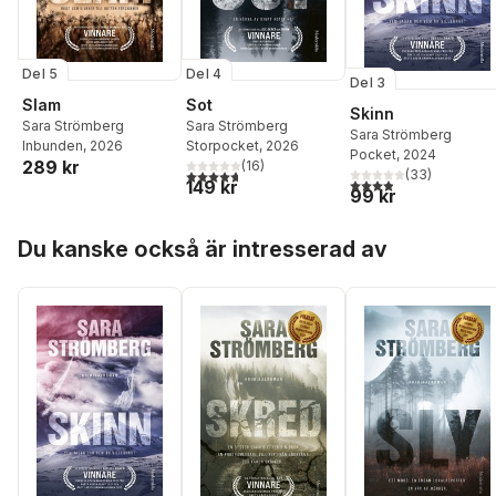
Del 5
Del 4
Del 3
Slam
Sot
Skinn
Sara Strömberg
Sara Strömberg
Sara Strömberg
Inbunden
, 2026
Storpocket
, 2026
Pocket
, 2024
289 kr
(
16
)
4,7
utav 5 stjärnor. Totalt antal röster:
(
33
)
3,9
utav 5 stjärnor. Tota
149 kr
99 kr
Hoppa över listan
Du kanske också är intresserad av