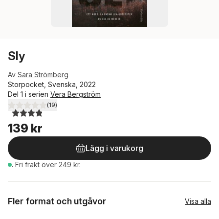
Sly
Av
Sara Strömberg
Storpocket, Svenska, 2022
Del 1 i serien
Vera Bergström
(
19
)
3,9
utav 5 stjärnor. Totalt antal röster:
139 kr
Lägg i varukorg
.
Fri frakt över 249 kr.
Fler format och utgåvor
Visa alla