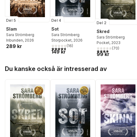
Del 5
Del 4
Del 2
Slam
Sot
Skred
Sara Strömberg
Sara Strömberg
Sara Strömberg
Inbunden
, 2026
Storpocket
, 2026
Pocket
, 2023
289 kr
(
16
)
4,7
utav 5 stjärnor. Totalt antal röster:
(
70
)
3,9
utav 5 stjärnor. Tota
149 kr
99 kr
Hoppa över listan
Du kanske också är intresserad av