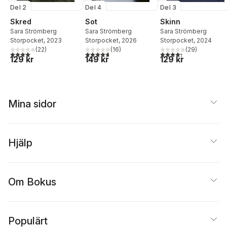
Del 2
Del 4
Del 3
Skred
Sot
Skinn
Sara Strömberg
Sara Strömberg
Sara Strömberg
Storpocket
, 2023
Storpocket
, 2026
Storpocket
, 2024
(
22
)
(
16
)
(
29
)
4,1
utav 5 stjärnor. Totalt antal röster:
4,7
utav 5 stjärnor. Totalt antal röster:
4,3
utav 5 stjärnor. Tota
129 kr
149 kr
129 kr
Mina sidor
Hjälp
Om Bokus
Populärt