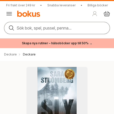
Fri frakt över 249 kr
•
Snabba leveranser
•
Billiga böcker
Sök bok, spel, pussel, penna...
Skapa nya rutiner – hälsoböcker upp till 50% →
Deckare
Deckare