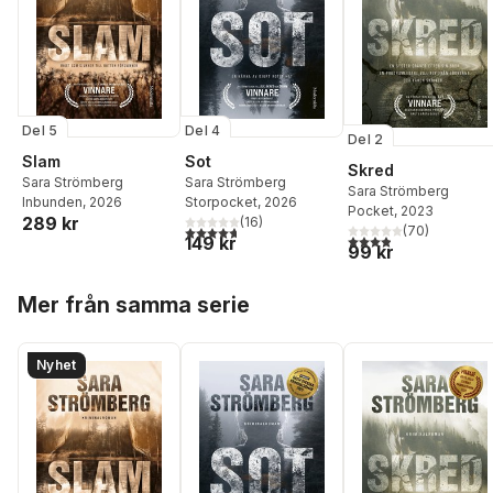
Del 5
Del 4
Del 2
Slam
Sot
Skred
Sara Strömberg
Sara Strömberg
Sara Strömberg
Inbunden
, 2026
Storpocket
, 2026
Pocket
, 2023
289 kr
(
16
)
4,7
utav 5 stjärnor. Totalt antal röster:
(
70
)
3,9
utav 5 stjärnor. Tota
149 kr
99 kr
Hoppa över listan
Mer från samma serie
Nyhet