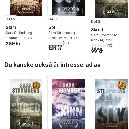
Del 5
Del 4
Del 2
Slam
Sot
Skred
Sara Strömberg
Sara Strömberg
Sara Strömberg
Inbunden
, 2026
Storpocket
, 2026
Pocket
, 2023
289 kr
(
16
)
4,7
utav 5 stjärnor. Totalt antal röster:
(
70
)
3,9
utav 5 stjärnor. Tota
149 kr
99 kr
Hoppa över listan
Du kanske också är intresserad av