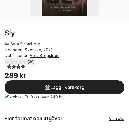
Sly
Av
Sara Strömberg
Inbunden, Svenska, 2021
Del 1 i serien
Vera Bergström
(
30
)
3,9
utav 5 stjärnor. Totalt antal röster:
289 kr
Lägg i varukorg
Skickas
.
Fri frakt över 249 kr.
Fler format och utgåvor
Visa alla