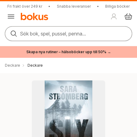
Fri frakt över 249 kr
•
Snabba leveranser
•
Billiga böcker
Sök bok, spel, pussel, penna...
Skapa nya rutiner – hälsoböcker upp till 50% →
Deckare
Deckare