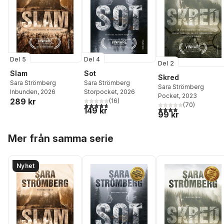
Del 5
Del 4
Del 2
Slam
Sot
Skred
Sara Strömberg
Sara Strömberg
Sara Strömberg
Inbunden
, 2026
Storpocket
, 2026
Pocket
, 2023
289 kr
(
16
)
4,7
utav 5 stjärnor. Totalt antal röster:
(
70
)
3,9
utav 5 stjärnor. Tota
149 kr
99 kr
Hoppa över listan
Mer från samma serie
Nyhet