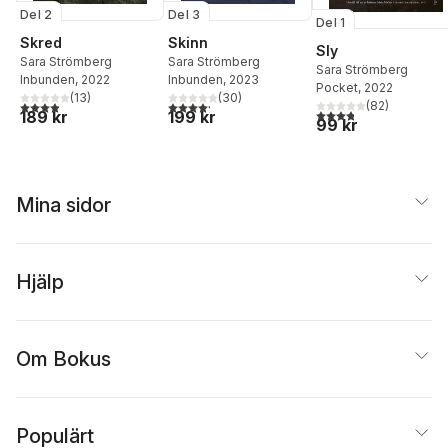
Del 2
Del 3
Del 1
Skred
Skinn
Sly
Sara Strömberg
Sara Strömberg
Sara Strömberg
Inbunden
, 2022
Inbunden
, 2023
Pocket
, 2022
(
13
)
(
30
)
3,9
utav 5 stjärnor. Totalt antal röster:
4,2
utav 5 stjärnor. Totalt antal röster:
(
82
)
3,8
utav 5 stjärnor. Tota
189 kr
199 kr
99 kr
Mina sidor
Hjälp
Om Bokus
Populärt