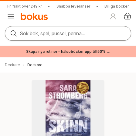
Fri frakt över 249 kr
•
Snabba leveranser
•
Billiga böcker
Sök bok, spel, pussel, penna...
Skapa nya rutiner – hälsoböcker upp till 50% →
Deckare
Deckare