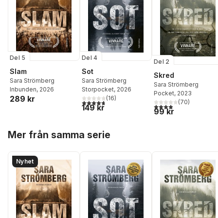
Del 5
Del 4
Del 2
Slam
Sot
Skred
Sara Strömberg
Sara Strömberg
Sara Strömberg
Inbunden
, 2026
Storpocket
, 2026
Pocket
, 2023
289 kr
(
16
)
4,7
utav 5 stjärnor. Totalt antal röster:
(
70
)
3,9
utav 5 stjärnor. Tota
149 kr
99 kr
Hoppa över listan
Mer från samma serie
Nyhet