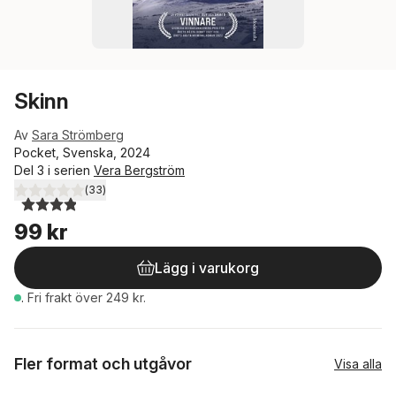
Skinn
Av
Sara Strömberg
Pocket, Svenska, 2024
Del 3 i serien
Vera Bergström
(
33
)
3,9
utav 5 stjärnor. Totalt antal röster:
99 kr
Lägg i varukorg
.
Fri frakt över 249 kr.
Fler format och utgåvor
Visa alla