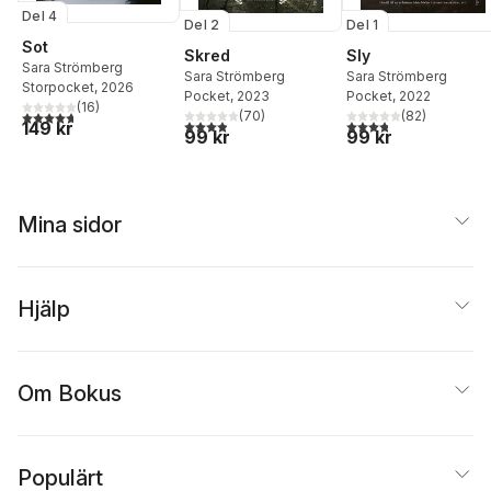
Del 4
Del 2
Del 1
Sot
Skred
Sly
Sara Strömberg
Sara Strömberg
Sara Strömberg
Storpocket
, 2026
Pocket
, 2023
Pocket
, 2022
(
16
)
4,7
utav 5 stjärnor. Totalt antal röster:
(
70
)
(
82
)
3,9
utav 5 stjärnor. Totalt antal röster:
3,8
utav 5 stjärnor. Tota
149 kr
99 kr
99 kr
Mina sidor
Hjälp
Om Bokus
Populärt