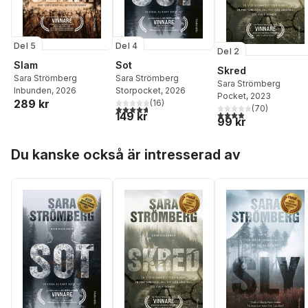
Del 5
Del 4
Del 2
Slam
Sot
Skred
Sara Strömberg
Sara Strömberg
Sara Strömberg
Inbunden
, 2026
Storpocket
, 2026
Pocket
, 2023
289 kr
(
16
)
4,7
utav 5 stjärnor. Totalt antal röster:
(
70
)
3,9
utav 5 stjärnor. Tota
149 kr
99 kr
Hoppa över listan
Du kanske också är intresserad av