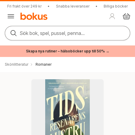
Fri frakt över 249 kr
•
Snabba leveranser
•
Billiga böcker
Sök bok, spel, pussel, penna...
Skapa nya rutiner – hälsoböcker upp till 50% →
Skönlitteratur
Romaner