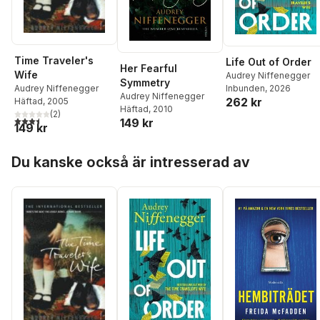
Time Traveler's
Life Out of Order
Her Fearful
Wife
Audrey Niffenegger
Symmetry
Inbunden
, 2026
Audrey Niffenegger
Audrey Niffenegger
262 kr
Häftad
, 2005
Häftad
, 2010
(
2
)
3,5
utav 5 stjärnor. Totalt antal röster:
149 kr
149 kr
Hoppa över listan
Du kanske också är intresserad av