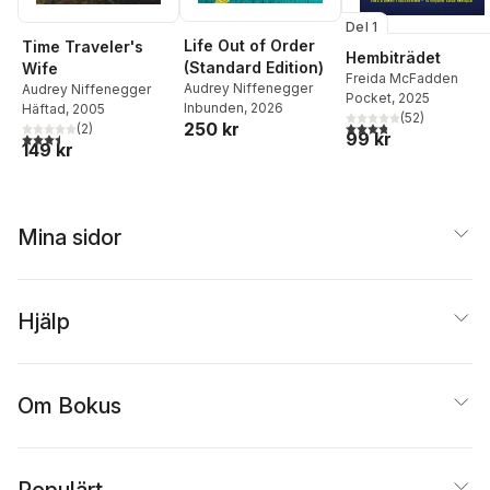
Del 1
Life Out of Order
Time Traveler's
Hembiträdet
(Standard Edition)
Wife
Freida McFadden
Audrey Niffenegger
Audrey Niffenegger
Pocket
, 2025
Inbunden
, 2026
Häftad
, 2005
(
52
)
3,8
utav 5 stjärnor. Tota
250 kr
(
2
)
99 kr
3,5
utav 5 stjärnor. Totalt antal röster:
149 kr
Mina sidor
Hjälp
Om Bokus