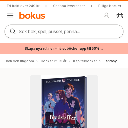
Fri frakt över 249 kr
•
Snabba leveranser
•
Billiga böcker
Sök bok, spel, pussel, penna...
Skapa nya rutiner – hälsoböcker upp till 50% →
Barn och ungdom
Böcker 12-15 år
Kapitelböcker
Fantasy