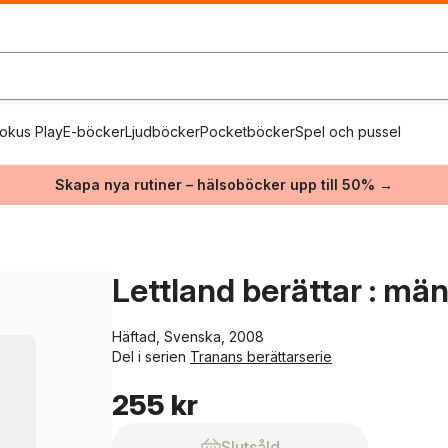
okus Play
E-böcker
Ljudböcker
Pocketböcker
Spel och pussel
Skapa nya rutiner – hälsoböcker upp till 50% →
Lettland berättar : m
Häftad, Svenska, 2008
Del i serien
Tranans berättarserie
255 kr
Slutsåld