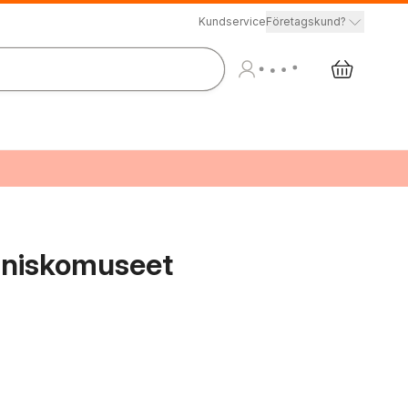
Kundservice
Företagskund?
änniskomuseet