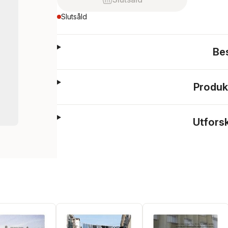
Slutsåld
Be
Produk
Utfors