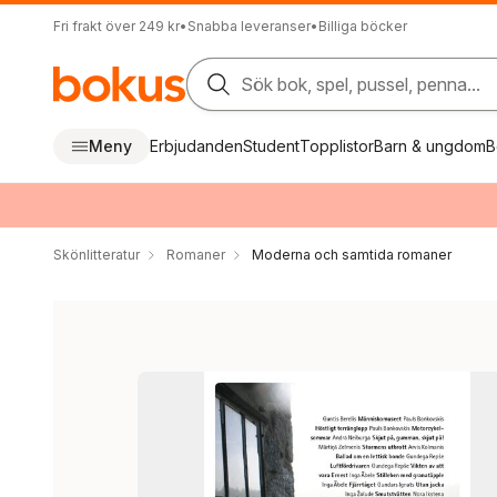
Fri frakt över 249 kr
•
Snabba leveranser
•
Billiga böcker
Sök bok, spel, pussel, penna...
Meny
Erbjudanden
Student
Topplistor
Barn & ungdom
B
Skönlitteratur
Romaner
Moderna och samtida romaner