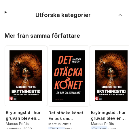
Utforska kategorier
Hoppa över listan
Mer från samma författare
Brytningstid : hur
Brytningstid : hur
Det otäcka könet.
gruvan blev en
gruvan blev en
En bok om
ödesfråga
Marcus Priftis
ödesfråga
Marcus Priftis
manlighet
Marcus Priftis
Inbunden
, 2020