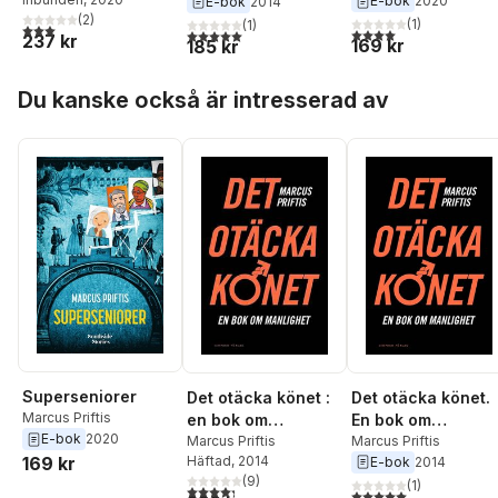
E-bok
2020
E-bok
2014
(
2
)
(
1
)
(
1
)
3,0
utav 5 stjärnor. Totalt antal röster:
4,0
utav 5 stjärnor. Tota
5,0
utav 5 stjärnor. Totalt antal röster:
237 kr
169 kr
185 kr
Hoppa över listan
Du kanske också är intresserad av
Superseniorer
Det otäcka könet :
Det otäcka könet.
Marcus Priftis
en bok om
En bok om
E-bok
2020
manlighet
Marcus Priftis
manlighet
Marcus Priftis
Häftad
, 2014
169 kr
E-bok
2014
(
9
)
(
1
)
4,3
utav 5 stjärnor. Totalt antal röster:
5,0
utav 5 stjärnor. Tota