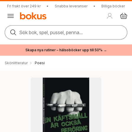
Fri frakt över 249 kr
•
Snabba leveranser
•
Billiga böcker
Sök bok, spel, pussel, penna...
Skapa nya rutiner – hälsoböcker upp till 50% →
Skönlitteratur
Poesi