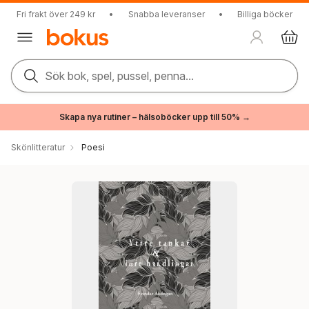
Fri frakt över 249 kr
•
Snabba leveranser
•
Billiga böcker
Sök bok, spel, pussel, penna...
Skapa nya rutiner – hälsoböcker upp till 50% →
Skönlitteratur
Poesi