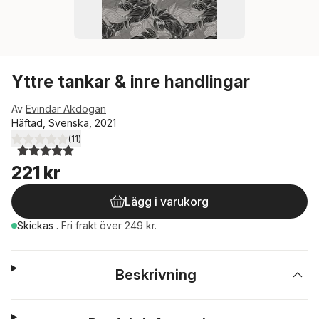
Yttre tankar & inre handlingar
Av
Evindar Akdogan
Häftad, Svenska, 2021
(
11
)
5,0
utav 5 stjärnor. Totalt antal röster:
221 kr
Lägg i varukorg
Skickas
.
Fri frakt över 249 kr.
Beskrivning