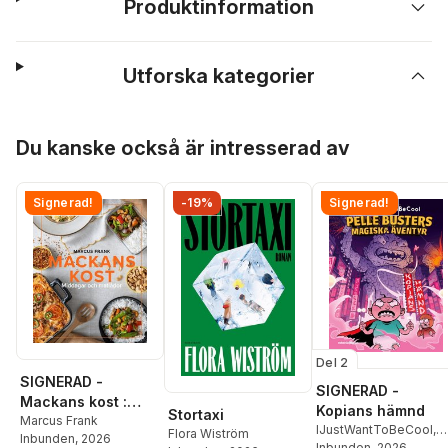
Produktinformation
Utforska kategorier
Hoppa över listan
Du kanske också är intresserad av
Signerad!
-19%
Signerad!
Del 2
SIGNERAD -
SIGNERAD -
Mackans kost :
Kopians hämnd
Stortaxi
Middagar och
Marcus Frank
IJustWantToBeCool
,
Flora Wiström
Inbunden
, 2026
matlådor
Joel Adolphson
Inbunden
, 2026
,
Emil