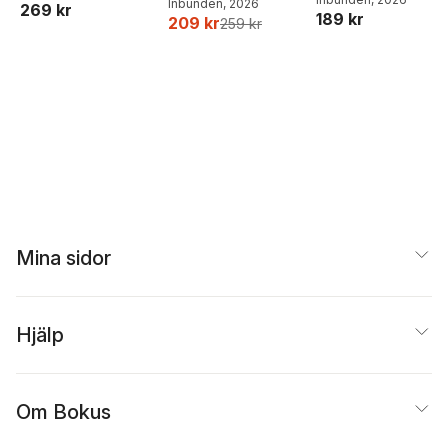
Inbunden
, 2026
269 kr
189 kr
Ejdemo Beer
,
Victor
209 kr
259 kr
Beer
Mina sidor
Hjälp
Om Bokus