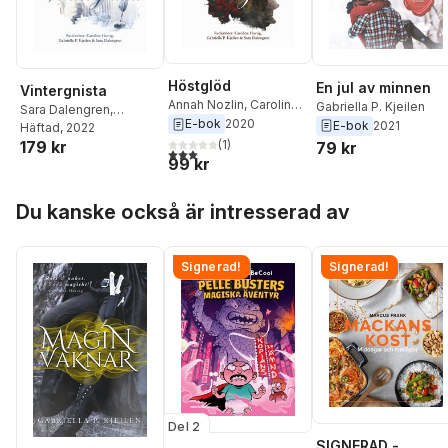
Höstglöd
En jul av minnen
Vintergnista
Annah Nozlin
,
Caroline
Gabriella P. Kjeilen
Sara Dalengren
,
Hurtig
,
Sara Dalengren
,
E-bok
2020
E-bok
2021
Gabriella P. Kjeilen
Häftad
, 2022
,
Madelene Lundvall
,
179 kr
(
1
)
Emelie Beijer
,
Öhman
79 kr
3,0
utav 5 stjärnor. Totalt antal röster:
Emelie Beijer
,
Mattias
99 kr
Lönnqvist
,
Frida
Windelhed
,
Anna
Hoppa över listan
Du kanske också är intresserad av
Granberg
,
Melanie
Larsson
,
Gabriella P.
Kjeilen
,
Tara Turcinovic
,
Sofia Almå
Signerad!
,
Beatrice
Signerad!
Tyrenberg
,
Isabella
Lundberg
Del 2
SIGNERAD -