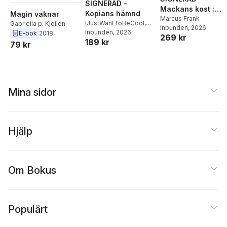
SIGNERAD -
Mackans kost :
Kopians hämnd
Magin vaknar
Middagar och
Marcus Frank
IJustWantToBeCool
,
Gabriella p. Kjeilen
Inbunden
, 2026
matlådor
Joel Adolphson
Inbunden
, 2026
,
Emil
E-bok
2018
269 kr
189 kr
Ejdemo Beer
,
Victor
79 kr
Beer
Mina sidor
Hjälp
Om Bokus
Populärt