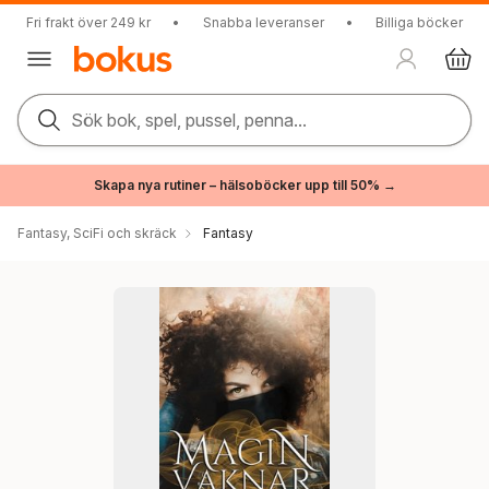
Fri frakt över 249 kr
•
Snabba leveranser
•
Billiga böcker
Sök bok, spel, pussel, penna...
Skapa nya rutiner – hälsoböcker upp till 50% →
Fantasy, SciFi och skräck
Fantasy