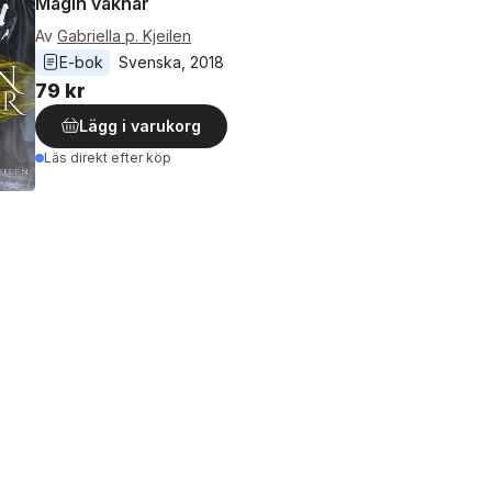
Magin vaknar
Av
Gabriella p. Kjeilen
E-bok
Svenska
, 
2018
79 kr
Lägg i varukorg
Läs direkt efter köp