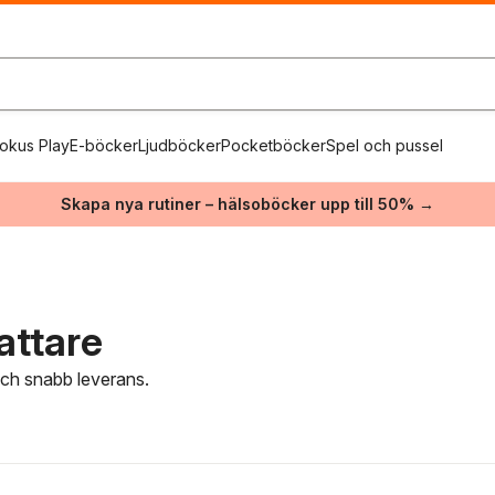
okus Play
E-böcker
Ljudböcker
Pocketböcker
Spel och pussel
Skapa nya rutiner – hälsoböcker upp till 50% →
fattare
 och snabb leverans.