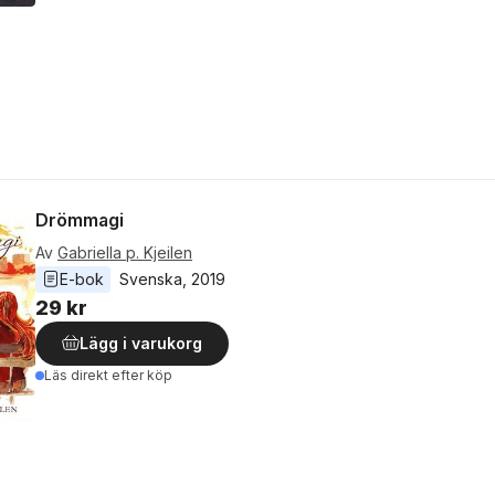
Drömmagi
Av
Gabriella p. Kjeilen
E-bok
Svenska
, 
2019
29 kr
Lägg i varukorg
Läs direkt efter köp