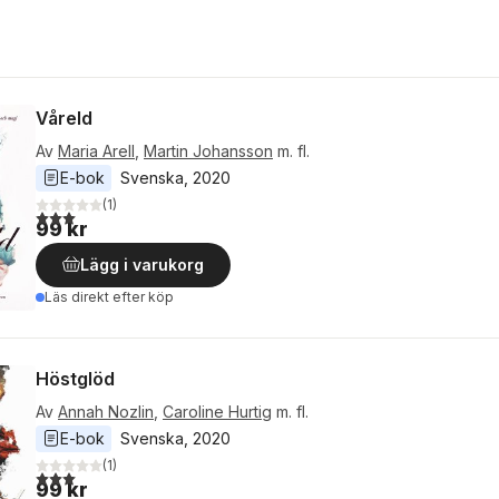
Våreld
Av
Maria Arell
,
Martin Johansson
m. fl.
E-bok
Svenska
, 
2020
(
1
)
3,0
utav 5 stjärnor. Totalt antal röster:
99 kr
Lägg i varukorg
Läs direkt efter köp
Höstglöd
Av
Annah Nozlin
,
Caroline Hurtig
m. fl.
E-bok
Svenska
, 
2020
(
1
)
3,0
utav 5 stjärnor. Totalt antal röster:
99 kr