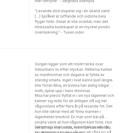
mer fartfylld!” - Vargnatts bokhylla
”Levande död utspelar sig i en okänd värld
[…] Språket är rafflande och sidorna bara
flyger förbi. Slutet är inte oväntat, men det
intressanta budskapet är en mycket positiv
överraskning.” - Tusen sidor
Sorgen ligger som ett mörkt täcke över
Sebastians liv efter olyckan. Nätterna kantas
av mardrömmar och dagarna är fyllda av
ständig smärta. Inget i livet känns ljust längre.
Inte förrän Moa, en kvinna han aldrig tidigare
mött, dyker upp i hans drömmar.
Moa har precis flyttat in i sin nya lägenhet och
känner sig redo för att äntligen slå sig ner
någonstans efter flera år på resande fot. Det
hon inte räknar med att finna mannen i
lägenheten bredvid. En man som bär på
smärta värre än hon någonsin känt förut. Hon
Drömmagi är en varm, romantisk novell om
vet att hon inte borde, men hon kan inte låta
hur drömmar kan läka sår och att våga tro på
bli att försöka hjälpa honom.