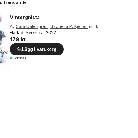
å:
Trendande
Vintergnista
Av
Sara Dalengren
,
Gabriella P. Kjeilen
m. fl.
Häftad, Svenska, 2022
179 kr
Lägg i varukorg
Skickas