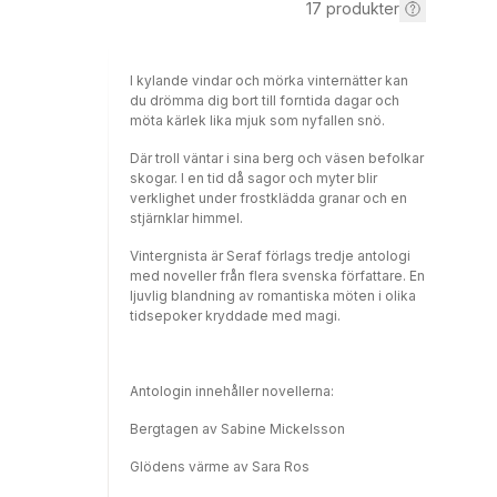
17
produkter
I kylande vindar och mörka vinternätter kan
du drömma dig bort till forntida dagar och
möta kärlek lika mjuk som nyfallen snö.
Där troll väntar i sina berg och väsen befolkar
skogar. I en tid då sagor och myter blir
verklighet under frostklädda granar och en
stjärnklar himmel.
Vintergnista är Seraf förlags tredje antologi
med noveller från flera svenska författare. En
ljuvlig blandning av romantiska möten i olika
tidsepoker kryddade med magi.
Antologin innehåller novellerna:
Bergtagen av Sabine Mickelsson
Glödens värme av Sara Ros