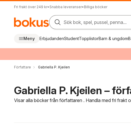
Fri frakt över 249 kr
•
Snabba leveranser
•
Billiga böcker
Sök bok, spel, pussel, penna...
Meny
Erbjudanden
Student
Topplistor
Barn & ungdom
B
Författare
Gabriella P. Kjeilen
Gabriella P. Kjeilen – för
Visar alla böcker från författaren . Handla med fri frakt
Hoppa över filtreringsmeny