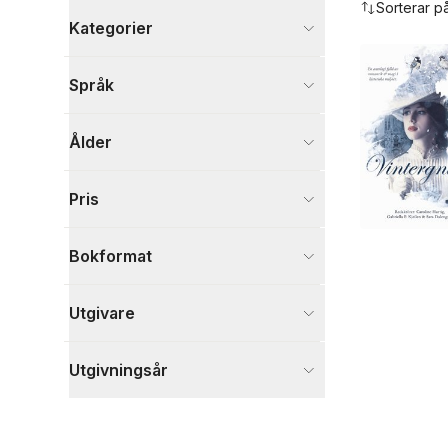
Sorterar p
Kategorier
Böcker
Språk
Fantasy, SciFi och skräck
2
Visa fler
Ålder
Visa fler
Pris
Bokformat
Utgivare
Utgivningsår