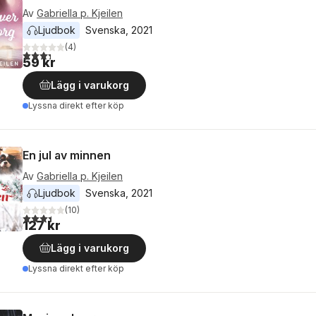
Av
Gabriella p. Kjeilen
Ljudbok
Svenska
, 
2021
(
4
)
3,3
utav 5 stjärnor. Totalt antal röster:
59 kr
Lägg i varukorg
Lyssna direkt efter köp
En jul av minnen
Av
Gabriella p. Kjeilen
Ljudbok
Svenska
, 
2021
(
10
)
3,4
utav 5 stjärnor. Totalt antal röster:
127 kr
Lägg i varukorg
Lyssna direkt efter köp