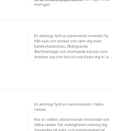
livet igen.
En antologi fylld av paranormal romantik.Fly
från kyla och mörker och värm dig med
kärleksfullamöten, tårdrypande
återföreningar och stormande känslor som
sträcker sig över tid och rum.Kasta dig in i en
spirande romans, upplev längtan och känn
lågan från gammal kärlek som aldrig falnar.
Bevittna hur sagor blir till verklighet och dröm
dig bort.”Våreld bjöd på en magisk och
fängslande läsning där alla novellerna
fångade mig från första sidan!
Rekommenderas varmt!” - Jasmine,
@bokugglor"Dessa noveller är perfekta
En antologi fylld av varma känslor i fallna
mumsbitar av romantik, mystik, spänning och
världar.
passion." - Denise, @ramblingoutloud
Kliv ut i natten, bland rivande höstvindar och
fallna världar. Där verkligheten omkring dig
förvandlas till aska, och hopplösheten tar