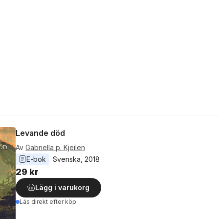
Levande död
Av
Gabriella p. Kjeilen
E-bok
Svenska
, 
2018
29 kr
Lägg i varukorg
Läs direkt efter köp