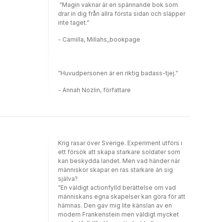
”Magin vaknar är en spännande bok som
drar in dig från allra första sidan och släpper
inte taget.”
- Camilla, Millahs_bookpage
”Huvudpersonen är en riktig badass-tjej.”
- Annah Nozlin, författare
Krig rasar över Sverige. Experiment utförs i
ett försök att skapa starkare soldater som
kan beskydda landet. Men vad händer när
människor skapar en ras starkare än sig
själva?
”En väldigt actionfylld berättelse om vad
människans egna skapelser kan göra för att
hämnas. Den gav mig lite känslan av en
modern Frankenstein men väldigt mycket