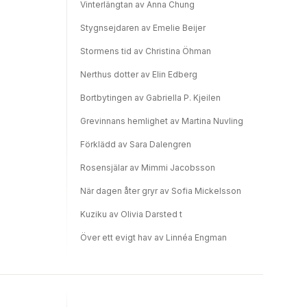
Vinterlängtan av Anna Chung
Stygnsejdaren av Emelie Beijer
Stormens tid av Christina Öhman
Nerthus dotter av Elin Edberg
Bortbytingen av Gabriella P. Kjeilen
Grevinnans hemlighet av Martina Nuvling
Förklädd av Sara Dalengren
Rosensjälar av Mimmi Jacobsson
När dagen åter gryr av Sofia Mickelsson
Kuziku av Olivia Darsted t
Över ett evigt hav av Linnéa Engman