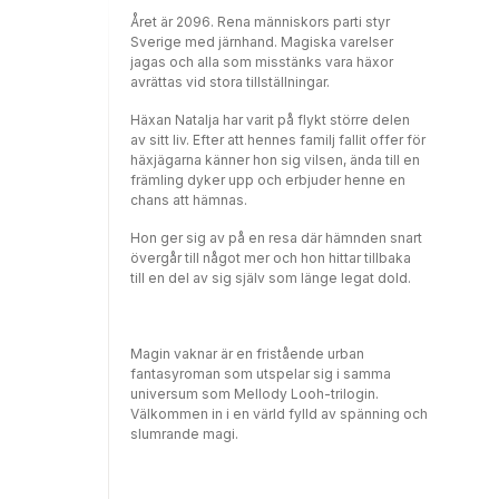
modern tvingats flytta in på hem. Han inser
Året är 2096. Rena människors parti styr
att han befinner sig i lite av en livskris och vet
Sverige med järnhand. Magiska varelser
inte riktigt vad han ska göra härnäst. Inte blir
jagas och alla som misstänks vara häxor
det lättare av att hans ungdomskärlek
avrättas vid stora tillställningar.
plötsligt dyker upp efter att ha försvunnit
spårlöst ur hans liv så många år tidigare.'En jul
Häxan Natalja har varit på flykt större delen
av minnen' är en varm julroman om att våga
av sitt liv. Efter att hennes familj fallit offer för
bemöta trauman och sorg för att kunna gå
häxjägarna känner hon sig vilsen, ända till en
vidare och hitta lyckan. Gabriella P. Kjeilen
främling dyker upp och erbjuder henne en
varvar skickligt romantik och familjeband
chans att hämnas.
med svärta och livets baksidor.Gabriella
Kjeilen är en svensk förläggare,
Hon ger sig av på en resa där hämnden snart
kommunikatör och författare. Hon har flera
övergår till något mer och hon hittar tillbaka
ansvarsområden hos Seraf Förlag och är
till en del av sig själv som länge legat dold.
dessutom både lärare och redaktör på
Moderskeppet. Vid sidan av detta driver hon
podcasten 'Livet som författare' tillsammans
med Caroline Hurtig.
Magin vaknar är en fristående urban
fantasyroman som utspelar sig i samma
universum som Mellody Looh-trilogin.
Välkommen in i en värld fylld av spänning och
slumrande magi.