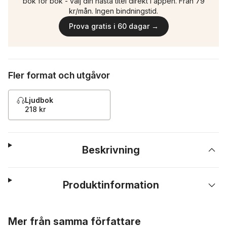
bok för bok - välj din nästa titel direkt i appen. Från 79
kr/mån. Ingen bindningstid.
Prova gratis i 60 dagar →
Fler format och utgåvor
Ljudbok
218 kr
Beskrivning
Produktinformation
Hoppa över listan
Mer från samma författare