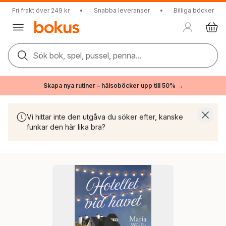
Fri frakt över 249 kr
•
Snabba leveranser
•
Billiga böcker
Sök bok, spel, pussel, penna...
Skapa nya rutiner – hälsoböcker upp till 50% →
Vi hittar inte den utgåva du söker efter, kanske
funkar den här lika bra?