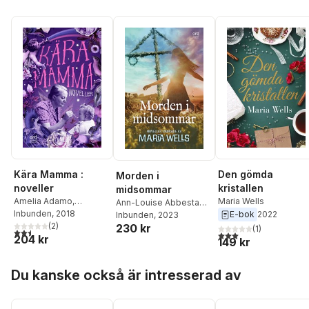
Kära Mamma :
Den gömda
Morden i
noveller
kristallen
midsommar
Amelia Adamo
,
Maria Wells
Ann-Louise Abbestam
,
Vanessa Leontina
Inbunden
, 2018
E-bok
2022
Vanessa L Allerth
Inbunden
, 2023
,
Tina
Allerth
,
Birgitta
(
2
)
230 kr
Bertilsson
,
Patricia
(
1
)
2,5
utav 5 stjärnor. Totalt antal röster:
3,0
utav 5 stjärnor. Tota
204 kr
Andersson Backlund
,
Borg
,
Eva Cloarec
,
149 kr
Lena Angviken
,
Linda
Margareta Ericsson
,
Bengtzing
,
Åsa Bonelli
,
Hoppa över listan
Benny Fröjd
,
Sharon
Du kanske också är intresserad av
Lotta Damstedt
,
Anna
Gustavsson
,
Catharina
Ehn
,
Charlotte Ekbom
,
Ingelman-Sundberg
,
Cecilia Hultberg
,
Annika
Gro Knutsen
,
Marie