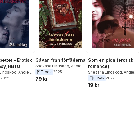
Chanovian
,
Nathalie Falk
,
Nina Ehrsgård Ejlertsson
,
Saga Stigsdotter
,
Sanna
Ivarsson
,
Ulrika Häll-
Lundgren
ettet - Erotisk
Gåvan från förfäderna
Som en pion (erotisk
asy, HBTQ
Snezana Lindskog
,
Andie
romance)
Lindskog
E-bok
2025
Lindskog
,
Andie
Snezana Lindskog
,
Andie
Lindskog
2022
79 kr
E-bok
2022
19 kr