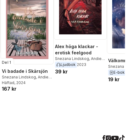
Gudrun Tegnér
,
Patricia
Buske
,
Ingbritt Wik
,
Frida
Ingesson
,
Sabine Schulz-
Svensson
,
Philip
Stenström
,
Angelica
Schachner
,
Lena Sanver
,
Sara Gren
,
Anja Ferm
Gustafsson
,
Ida A. Michael
,
Alex höga klackar -
Anna Granberg
,
Dan Holm
,
erotisk feelgood
Anne-Marie Widerström
,
Snezana Lindskog
,
Andie
Välkommen lil
Camilla Carlesson
,
Linda
Del 1
Lindskog
Ljudbok
2023
Broberg
,
Valéria
Snezana Lindsk
39 kr
Vi badade i Skärsjön
Geduscheff-Törnberg
,
Lindskog
E-bok
2023
Snezana Lindskog
,
Andie
Linda-Marie Wahlström
19 kr
Lindskog
Häftad
, 2024
167 kr