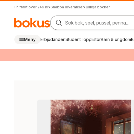
Fri frakt över 249 kr
•
Snabba leveranser
•
Billiga böcker
Sök bok, spel, pussel, penna...
Meny
Erbjudanden
Student
Topplistor
Barn & ungdom
B