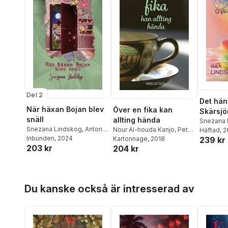
Del 2
Det hän
När häxan Bojan blev
Över en fika kan
Skärsjö
snäll
allting hända
Snezana 
Snezana Lindskog
,
Anton
Nour Al-houda Kanjo
,
Peter
Lindskog
Häftad
, 
Nordström
Inbunden
, 2024
Westberg
Kartonnage
,
Elisabeth
, 2018
239 kr
203 kr
204 kr
Magnusson Rune
,
Daniel
Brandt
,
Sandra Nordqvist
,
Anna-Maria Sandström
,
Ann-Sofie Lövqvist
,
Benny
Hoppa över listan
Fröjd
,
Fanny Lundgren
,
Du kanske också är intresserad av
Inger Lernevall
,
Jessica
Berggren Turban
,
Johan
Engman
,
Johanna
Hildebrand
,
Katherine