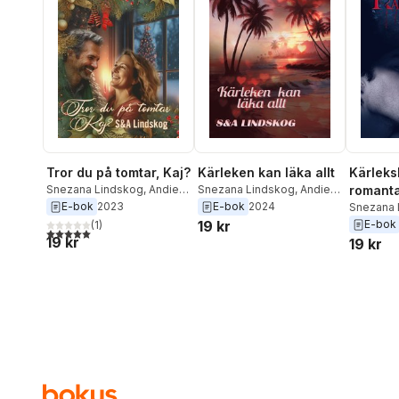
Walsh
,
Lisa Valtersson
,
Per
Lindskog
,
Sabine Schulz-
Svensson
,
Sanna Ivarsson
,
Snezana Lindskog
,
Jessica
Bylund
,
Alva Isaksson
,
Marika Gellerstam
,
Beatrice
Lindberg
,
Jenny Jansson
,
Rikard Slapak
,
Björn
Velander
,
Elin Westerberg
,
Jörgen Leidebrant
,
Karin
Eriksson
,
Robert Lingstedt
,
Tror du på tomtar, Kaj?
Kärleken kan läka allt
Kärleksb
Julia Mäkkylä
,
Katja
Snezana Lindskog
,
Andie
Snezana Lindskog
,
Andie
romant
Slonawski
Lindskog
Lindskog
E-bok
2023
E-bok
2024
Snezana 
Lindskog
19 kr
E-bok
(
1
)
5,0
utav 5 stjärnor. Totalt antal röster:
19 kr
19 kr