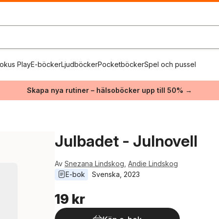
okus Play
E-böcker
Ljudböcker
Pocketböcker
Spel och pussel
Skapa nya rutiner – hälsoböcker upp till 50% →
Julbadet - Julnovell
Av
Snezana Lindskog
,
Andie Lindskog
E-bok
Svenska
, 
2023
19 kr