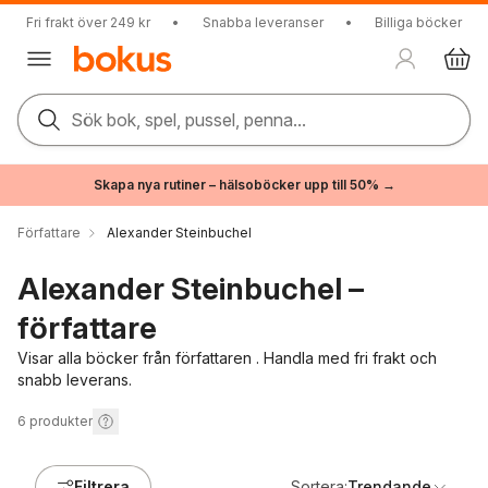
Fri frakt över 249 kr
•
Snabba leveranser
•
Billiga böcker
Sök bok, spel, pussel, penna...
Skapa nya rutiner – hälsoböcker upp till 50% →
Författare
Alexander Steinbuchel
Alexander Steinbuchel –
författare
Visar alla böcker från författaren . Handla med fri frakt och
snabb leverans.
6
produkter
Filtrera
Sortera:
Trendande