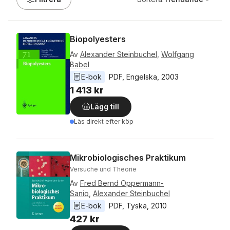
Biopolyesters
Av
Alexander Steinbuchel
,
Wolfgang
Babel
E-bok
PDF
, 
Engelska
, 
2003
1 413 kr
Lägg till
Läs direkt efter köp
Mikrobiologisches Praktikum
Versuche und Theorie
Av
Fred Bernd Oppermann-
Sanio
,
Alexander Steinbuchel
E-bok
PDF
, 
Tyska
, 
2010
427 kr