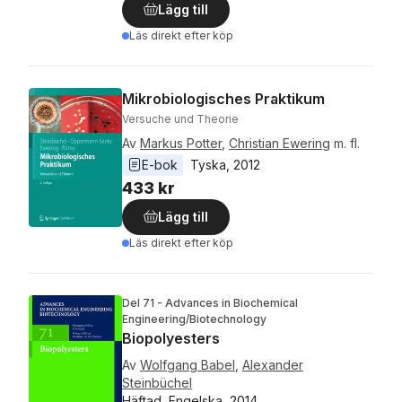
Lägg till
Läs direkt efter köp
Mikrobiologisches Praktikum
Versuche und Theorie
Av
Markus Potter
,
Christian Ewering
m. fl.
E-bok
Tyska
, 
2012
433 kr
Lägg till
Läs direkt efter köp
Del 71 - Advances in Biochemical
Engineering/Biotechnology
Biopolyesters
Av
Wolfgang Babel
,
Alexander
Steinbüchel
Häftad, Engelska, 2014