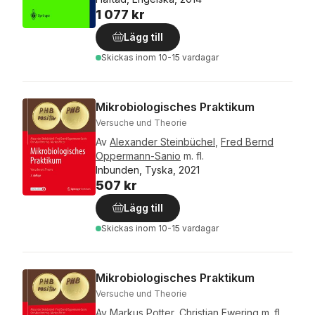
1 077 kr
Lägg till
Skickas
inom 10-15 vardagar
Mikrobiologisches Praktikum
Versuche und Theorie
Av
Alexander Steinbüchel
,
Fred Bernd
Oppermann-Sanio
m. fl.
Inbunden, Tyska, 2021
507 kr
Lägg till
Skickas
inom 10-15 vardagar
Mikrobiologisches Praktikum
Versuche und Theorie
Av
Markus Potter
,
Christian Ewering
m. fl.