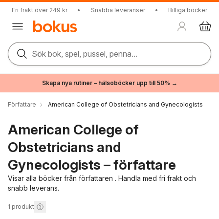
Fri frakt över 249 kr
•
Snabba leveranser
•
Billiga böcker
Sök bok, spel, pussel, penna...
Skapa nya rutiner – hälsoböcker upp till 50% →
Författare
American College of Obstetricians and Gynecologists
American College of
Obstetricians and
Gynecologists – författare
Visar alla böcker från författaren . Handla med fri frakt och
snabb leverans.
1
produkt