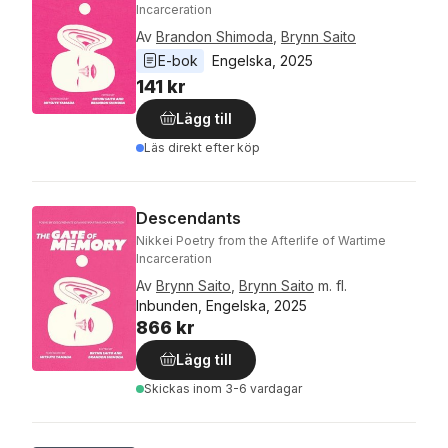
Incarceration
Av
Brandon Shimoda
,
Brynn Saito
E-bok
Engelska
, 
2025
141 kr
Lägg till
Läs direkt efter köp
Descendants
Nikkei Poetry from the Afterlife of Wartime
Incarceration
Av
Brynn Saito
,
Brynn Saito
m. fl.
Inbunden, Engelska, 2025
866 kr
Lägg till
Skickas
inom 3-6 vardagar