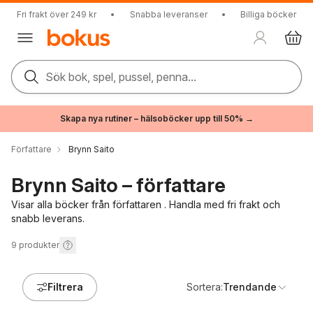
Fri frakt över 249 kr
•
Snabba leveranser
•
Billiga böcker
Sök bok, spel, pussel, penna...
Skapa nya rutiner – hälsoböcker upp till 50% →
Författare
Brynn Saito
Brynn Saito – författare
Visar alla böcker från författaren . Handla med fri frakt och
snabb leverans.
9
produkter
Filtrera
Sortera:
Trendande